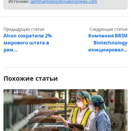
Источник:
ophthalmologybreakingnews.com
Предыдущая статья
Следующая статья
Alcon сократила 2%
Компания BRIM
мирового штата в
Biotechnology
рам…
инициировал…
Похожие статьи