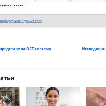
астные клиники
lmologybreakingnews.com
представила OCT-систему
Исследован
татьи