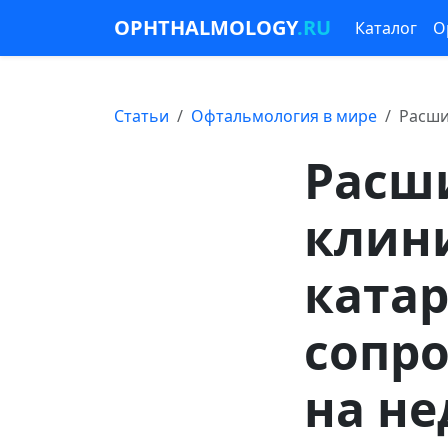
OPHTHALMOLOGY
.RU
Каталог
О
Статьи
Офтальмология в мире
Расши
Расш
клин
катар
сопр
на н