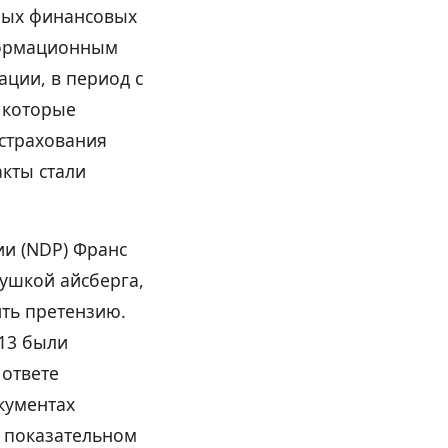
ных финансовых
формационным
ации, в период с
, которые
страхования
акты стали
ии (NDP) Франс
хушкой айсберга,
ить претензию.
 13 были
 ответе
кументах
м показательном