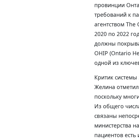
провинции Онта
требований к п
агентством The 
2020 по 2022 го
должны покрыва
OHIP (Ontario H
одной из ключе
Критик системы
Желина отметила
поскольку многи
Из общего числа
связаны непосре
министерства на
пациентов есть 