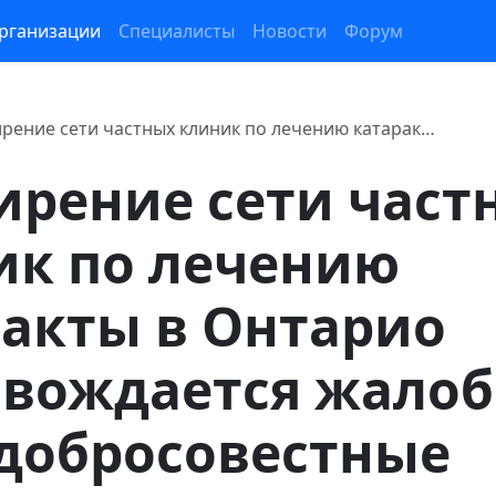
рганизации
Специалисты
Новости
Форум
рение сети частных клиник по лечению катарак…
ирение сети част
ик по лечению
акты в Онтарио
овождается жало
едобросовестные