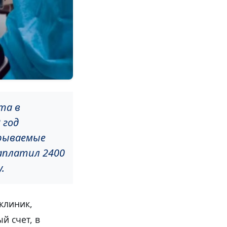
та в
 год
крываемые
заплатил 2400
.
клиник,
й счет, в