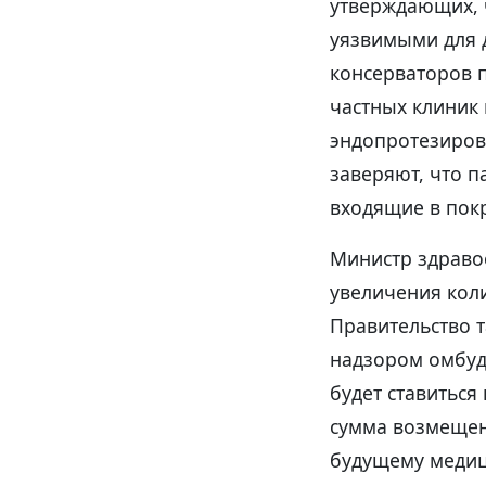
утверждающих, 
уязвимыми для 
консерваторов 
частных клиник 
эндопротезиров
заверяют, что п
входящие в пок
Министр здраво
увеличения кол
Правительство т
надзором омбудс
будет ставиться
сумма возмещен
будущему медици