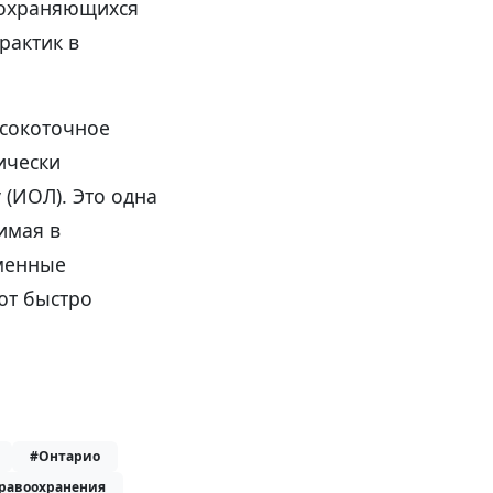
 сохраняющихся
рактик в
сокоточное
ически
 (ИОЛ). Это одна
имая в
еменные
ют быстро
#Онтарио
дравоохранения