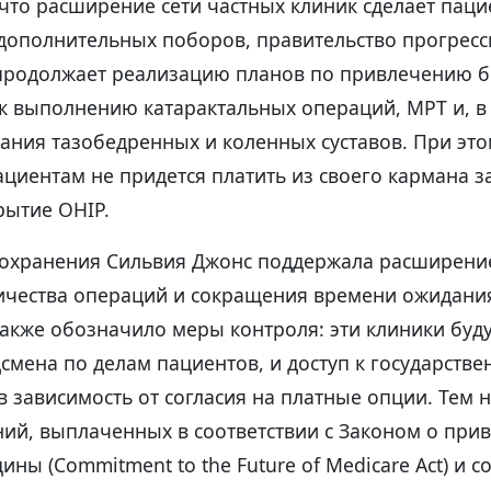
что расширение сети частных клиник сделает паци
дополнительных поборов, правительство прогрес
продолжает реализацию планов по привлечению б
к выполнению катарактальных операций, МРТ и, в
ания тазобедренных и коленных суставов. При это
ациентам не придется платить из своего кармана за
рытие OHIP.
охранения Сильвия Джонс поддержала расширение
ичества операций и сокращения времени ожидани
акже обозначило меры контроля: эти клиники буду
мена по делам пациентов, и доступ к государстве
 в зависимость от согласия на платные опции. Тем 
ий, выплаченных в соответствии с Законом о при
ны (Commitment to the Future of Medicare Act) и с