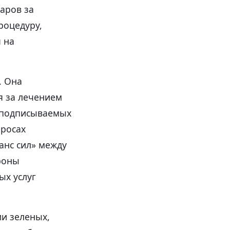
ларов за
роцедуру,
 на
. Она
я за лечением
я подписываемых
просах
анс сил» между
роны
ых услуг
ии зеленых,