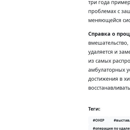
три года пример
проблемах с за
меняющейся сис
Справка о проц
вмешательство,
удаляется и зам
из самых распр
амбулаторных у
достижения в хи
восстанавливать
Теги:
#OHIP
#выстав
#операция по удал