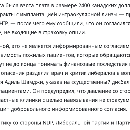
та была взята плата в размере 2400 канадских дол
аракты с имплантацией интраокулярной линзы — п
P, — после чего ему сообщили, что он согласился
 не входящие в страховку опции.
ной, это не является информированным согласием
звимость пожилых пациентов, которые обращаютс
гут не до конца понимать финансовые последстви
 опасения разделил врач и критик либералов в во
я Адиль Шамджи, указав на «существенный дисбал
пациентами. Он предупредил, что давление со сто
астные клиники с целью навязывания не страхуем
цип добровольного информированного согласия.
тику со стороны NDP, Либеральной партии и Парт