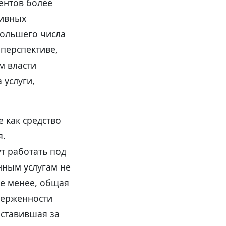
ентов более
сивных
ольшего числа
 перспективе,
м власти
 услуги,
 как средство
я.
т работать под
нным услугам не
не менее, общая
верженности
оставившая за