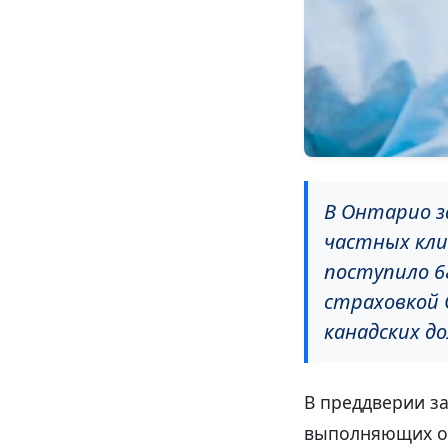
В Онтарио з
частных кли
поступило 6
страховкой 
канадских д
В преддверии з
выполняющих оп