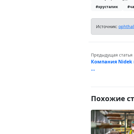
#хрусталик
#ч
Источник:
ophtha
Предыдущая статья
Компания Nidek 
…
Похожие с