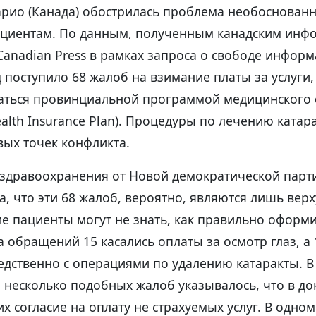
рио (Канада) обострилась проблема необоснован
ациентам. По данным, полученным канадским ин
Canadian Press в рамках запроса о свободе информ
д поступило 68 жалоб на взимание платы за услуги
ться провинциальной программой медицинского 
ealth Insurance Plan). Процедуры по лечению катар
вых точек конфликта.
 здравоохранения от Новой демократической парт
, что эти 68 жалоб, вероятно, являются лишь вер
е пациенты могут не знать, как правильно оформ
 обращений 15 касались оплаты за осмотр глаз, а
дственно с операциями по удалению катаракты. В
 несколько подобных жалоб указывалось, что в до
их согласие на оплату не страхуемых услуг. В одно