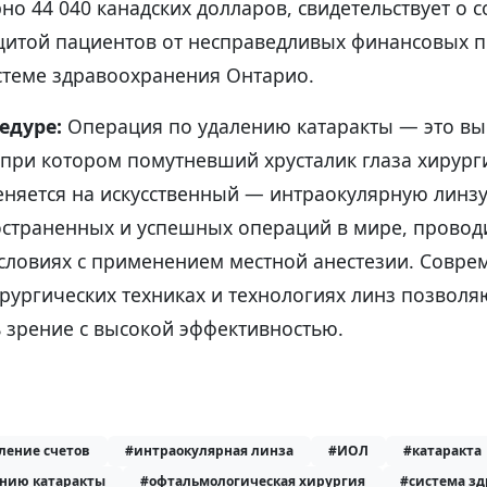
но 44 040 канадских долларов, свидетельствует о
щитой пациентов от несправедливых финансовых п
теме здравоохранения Онтарио.
едуре:
Операция по удалению катаракты — это вы
 при котором помутневший хрусталик глаза хирург
еняется на искусственный — интраокулярную линзу
остраненных и успешных операций в мире, провод
словиях с применением местной анестезии. Совр
рургических техниках и технологиях линз позволя
 зрение с высокой эффективностью.
ление счетов
#интраокулярная линза
#ИОЛ
#катаракта
ению катаракты
#офтальмологическая хирургия
#система з