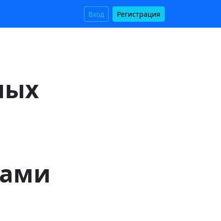
Вход
Регистрация
ных
бами