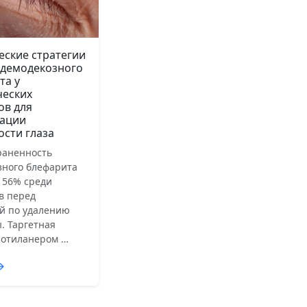
еские стратегии
 демодекозного
та у
ческих
ов для
ации
ости глаза
раненность
зного блефарита
 56% среди
в перед
й по удалению
. Таргетная
лотиланером …
→