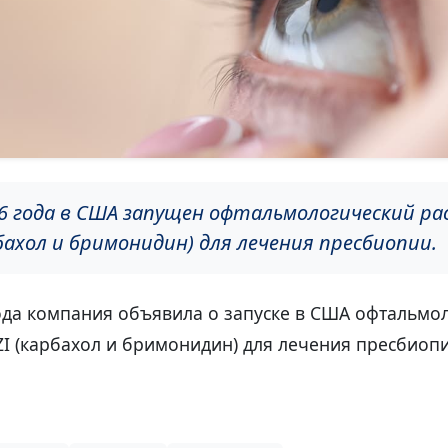
26 года в США запущен офтальмологический р
бахол и бримонидин) для лечения пресбиопии.
года компания объявила о запуске в США офтальмо
I (карбахол и бримонидин) для лечения пресбиопи