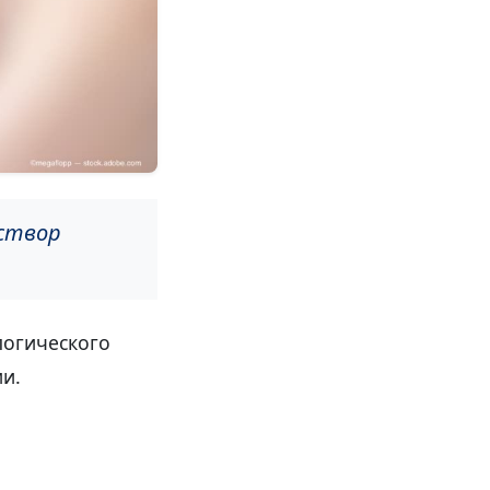
аствор
логического
и.