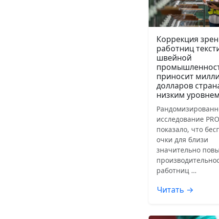
Коррекция зрен
работниц текст
швейной
промышленнос
приносит милл
долларов стран
низким уровнем
Рандомизированн
исследование PRO
показало, что бе
очки для близи
значительно пов
производительнос
работниц …
Читать →