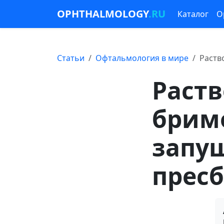
OPHTHALMOLOGY
.RU
Каталог
О
Статьи
Офтальмология в мире
Раств
Раств
бримо
запущ
прес