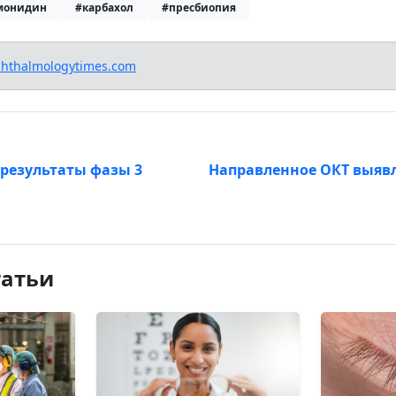
монидин
#карбахол
#пресбиопия
hthalmologytimes.com
результаты фазы 3
Направленное ОКТ выяв
татьи