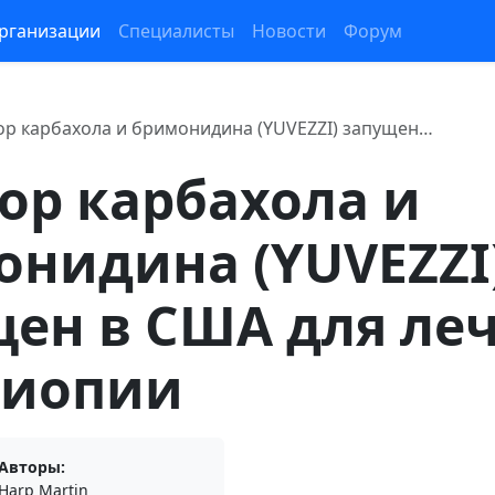
рганизации
Специалисты
Новости
Форум
ор карбахола и бримонидина (YUVEZZI) запущен…
ор карбахола и
нидина (YUVEZZI
ен в США для ле
биопии
Авторы:
Harp Martin