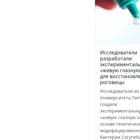
Исследователи
разработали
экспериментал
«живую глазную
для восстановл
роговицы
Исследователи из
Университета Пит
создали
экспериментальн
«живую глазную к
основе генетичес
модифицированн
бактерии Coryneb