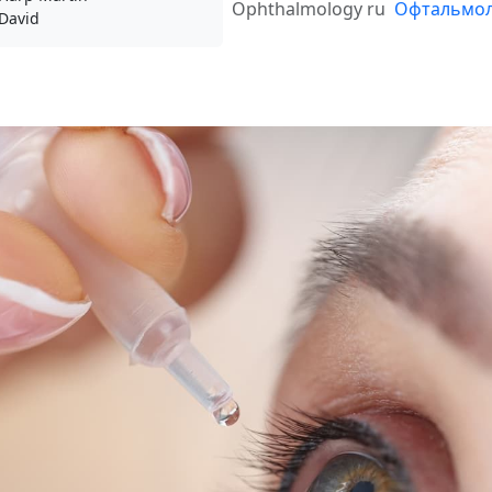
Ophthalmology ru
Офтальмол
David