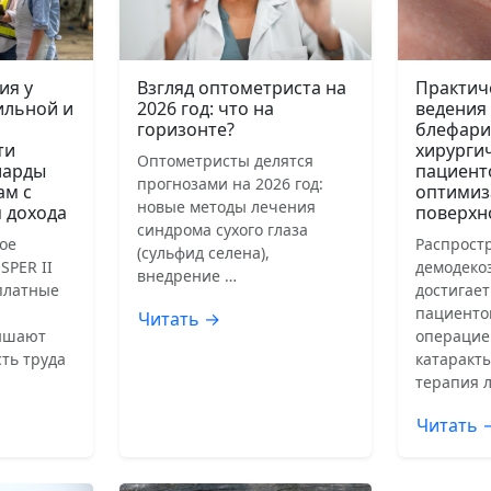
ия у
Взгляд оптометриста на
Практич
ильной и
2026 год: что на
ведения
горизонте?
блефари
ти
хирурги
Оптометристы делятся
иарды
пациент
прогнозами на 2026 год:
ам с
оптимиз
новые методы лечения
 дохода
поверхн
синдрома сухого глаза
ое
Распрост
(сульфид селена),
SPER II
демодеко
внедрение …
сплатные
достигает
пациенто
Читать →
ышают
операцие
ть труда
катаракты
терапия 
Читать 