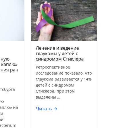
Лечение и ведение
глаукомы у детей с
ьную
синдромом Стиклера
 каплю»
Ретроспективное
ения ран
исследование показало, что
глаукома развивается у 14%
детей с синдромом
тсбурга
Стиклера, при этом
выделены …
ую
аплю» на
Читать →
ки
ой
acterium