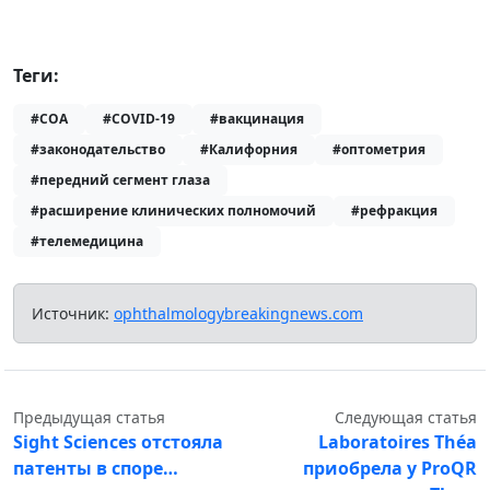
Теги:
#COA
#COVID-19
#вакцинация
#законодательство
#Калифорния
#оптометрия
#передний сегмент глаза
#расширение клинических полномочий
#рефракция
#телемедицина
Источник:
ophthalmologybreakingnews.com
Предыдущая статья
Следующая статья
Sight Sciences отстояла
Laboratoires Théa
патенты в споре…
приобрела у ProQR