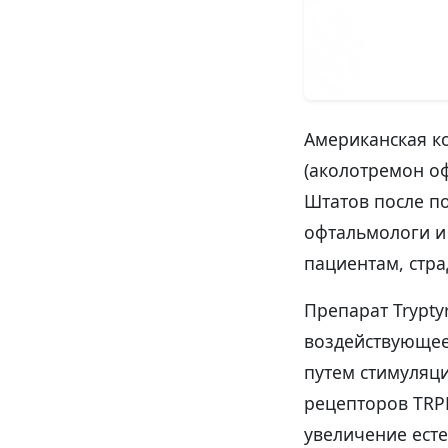
Американская ко
(аколотремон о
Штатов после по
офтальмологи и
пациентам, стр
Препарат Trypty
воздействующее
путем стимуляц
рецепторов TRP
увеличение ест