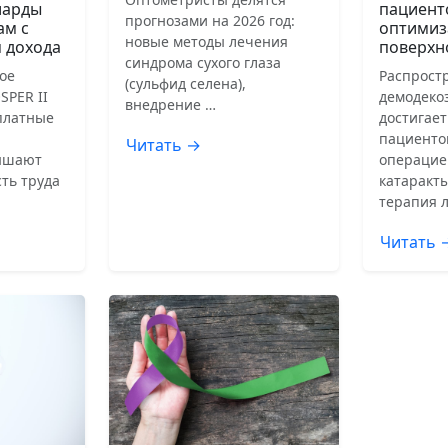
иарды
пациент
прогнозами на 2026 год:
ам с
оптимиз
новые методы лечения
 дохода
поверхн
синдрома сухого глаза
ое
Распрост
(сульфид селена),
SPER II
демодеко
внедрение …
сплатные
достигает
пациенто
Читать →
ышают
операцие
ть труда
катаракты
терапия 
Читать 