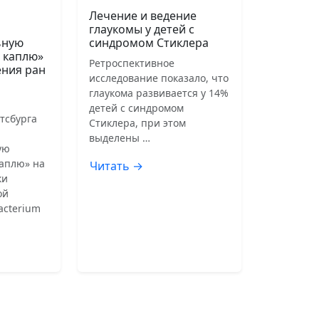
Лечение и ведение
глаукомы у детей с
ьную
синдромом Стиклера
 каплю»
Ретроспективное
ения ран
исследование показало, что
глаукома развивается у 14%
детей с синдромом
тсбурга
Стиклера, при этом
выделены …
ую
аплю» на
Читать →
ки
ой
acterium