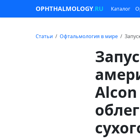
OPHTHALMOLOGY
.RU
Каталог
О
Статьи
Офтальмология в мире
Запус
Запус
амер
Alcon
обле
сухог