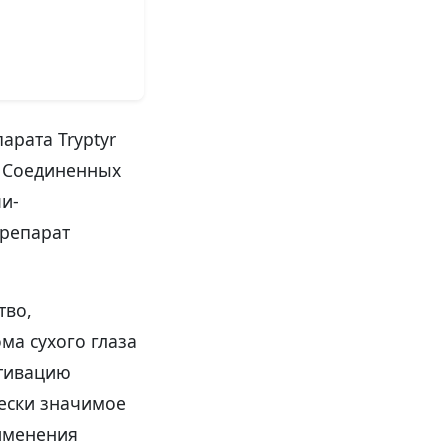
арата Tryptyr
и Соединенных
и-
препарат
тво,
ма сухого глаза
ктивацию
ески значимое
рименения