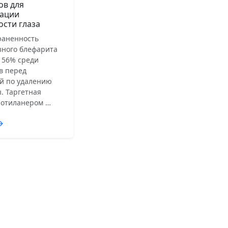
ов для
ации
ости глаза
раненность
зного блефарита
 56% среди
в перед
й по удалению
. Таргетная
лотиланером …
→