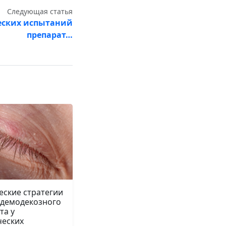
Следующая статья
еских испытаний
препарат…
еские стратегии
 демодекозного
та у
ческих