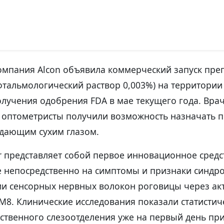
мпания Alcon объявила коммерческий запуск преп
фтальмологический раствор 0,003%) на территори
лучения одобрения FDA в мае текущего года. Врач
 оптометристы получили возможность назначать 
адающим сухим глазом.
r представляет собой первое инновационное средс
 непосредственно на симптомы и признаки синдро
ии сенсорных нервных волокон роговицы через а
M8. Клинические исследования показали статистич
ественного слезоотделения уже на первый день п