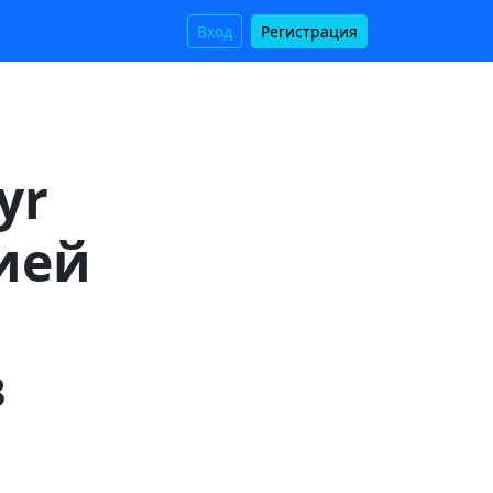
Вход
Регистрация
yr
ией
в