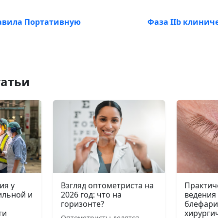
авила Портативную
Фаза IIb клинич
татьи
ия у
Взгляд оптометриста на
Практич
ильной и
2026 год: что на
ведения
горизонте?
блефари
ти
хирурги
Оптометристы делятся