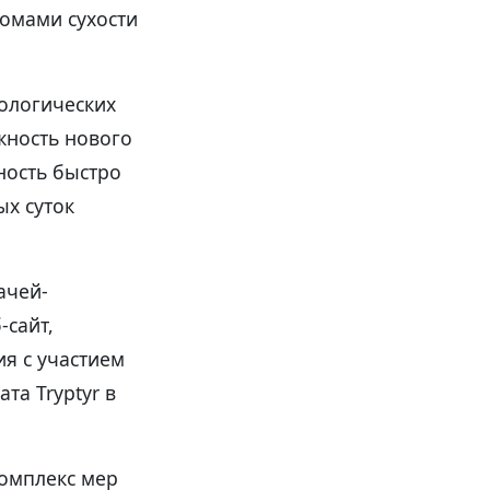
томами сухости
ологических
жность нового
ность быстро
ых суток
ачей-
сайт,
я с участием
та Tryptyr в
комплекс мер