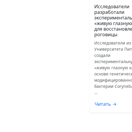
Исследователи
разработали
экспериментал
«живую глазную
для восстановл
роговицы
Исследователи из
Университета Пит
создали
экспериментальн
«живую глазную к
основе генетичес
модифицированн
бактерии Coryneb
…
Читать →