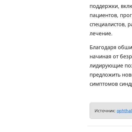
поддержки, вкл
пациентов, про
специалистов, 
лечение.
Благодаря обши
начиная от без
лидирующие поз
предложить нов
симптомов синдр
Источник:
ophtha