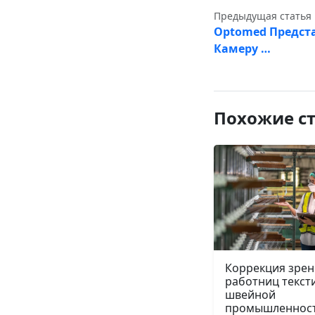
Предыдущая статья
Optomed Предст
Камеру …
Похожие с
Коррекция зрен
работниц текст
швейной
промышленнос