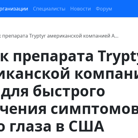
рганизации
Специалисты
Новости
Форум
к препарата Tryptyr американской компанией A…
к препарата Trypt
иканской компан
 для быстрого
гчения симптомо
о глаза в США