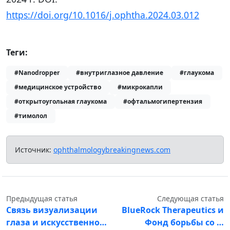
https://doi.org/10.1016/j.ophtha.2024.03.012
Теги:
#Nanodropper
#внутриглазное давление
#глаукома
#медицинское устройство
#микрокапли
#открытоугольная глаукома
#офтальмогипертензия
#тимолол
Источник:
ophthalmologybreakingnews.com
Предыдущая статья
Следующая статья
Связь визуализации
BlueRock Therapeutics и
глаза и искусственно…
Фонд борьбы со …