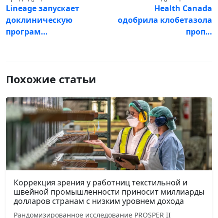
Lineage запускает
Health Canada
доклиническую
одобрила клобетазола
програм…
проп…
Похожие статьи
Коррекция зрения у работниц текстильной и
швейной промышленности приносит миллиарды
долларов странам с низким уровнем дохода
Рандомизированное исследование PROSPER II