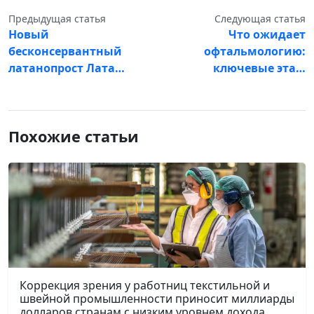
Предыдущая статья
Следующая статья
Новый
Что ожидает
бесконсервантный
офтальмологию:
латанопрост Лата…
ключевые эта…
Похожие статьи
Коррекция зрения у работниц текстильной и
швейной промышленности приносит миллиарды
долларов странам с низким уровнем дохода