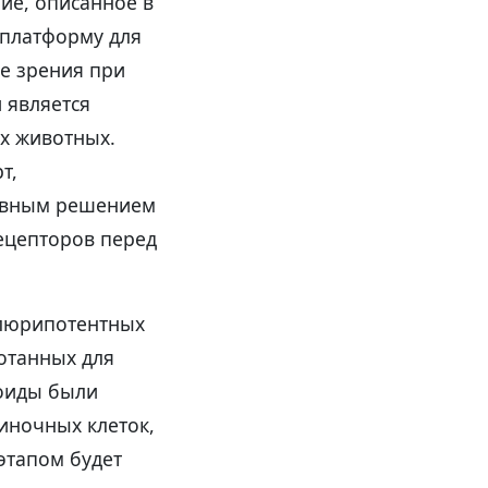
ие, описанное в
 платформу для
е зрения при
 является
х животных.
т,
тивным решением
ецепторов перед
плюрипотентных
отанных для
ноиды были
иночных клеток,
этапом будет