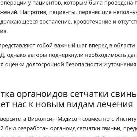
е операции у пациентов, которым была проведена 
ажений. Напротив, пациенты, перенесшие неполн
должающееся воспаление, кровотечение и отсутс
ия.
 представляют собой важный шаг вперед в области
МД, однако авторы подчеркнули необходимость да
ля оценки долгосрочной безопасности и уточнения
отка органоидов сетчатки свин
ет нас к новым видам лечения
верситета Висконсин-Мэдисон совместно с Инстит
ий был разработан органоид сетчатки свиньи, пре