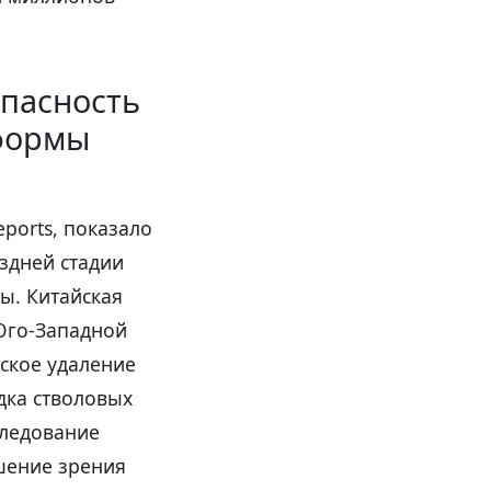
опасность
формы
ports, показало
здней стадии
ы. Китайская
Юго-Западной
ское удаление
дка стволовых
следование
шение зрения