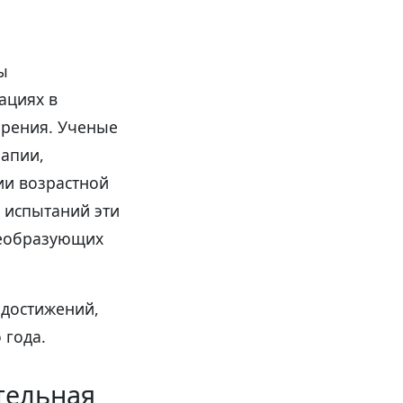
ы
ациях в
зрения. Ученые
рапии,
ии возрастной
 испытаний эти
реобразующих
 достижений,
 года.
тельная