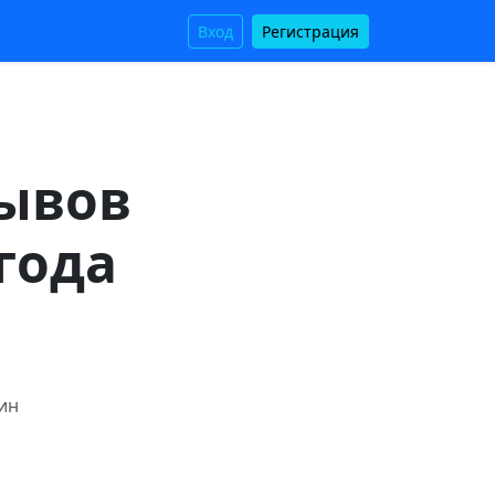
Вход
Регистрация
рывов
года
мин