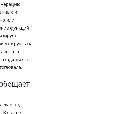
генерацию
енных и
но или
ение функций
изирует
риентируясь на
 данного
 находящихся
тствовала.
 обещает
лекарств,
 В статье