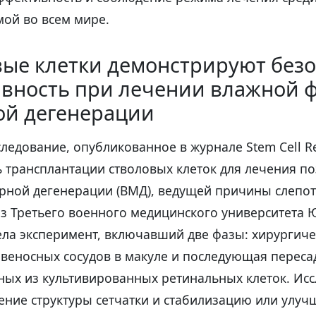
мой во всем мире.
вые клетки демонстрируют без
ивность при лечении влажной 
ой дегенерации
ледование, опубликованное в журнале Stem Cell Re
 трансплантации стволовых клеток для лечения по
рной дегенерации (ВМД), ведущей причины слепот
из Третьего военного медицинского университета 
ла эксперимент, включавший две фазы: хирургиче
веносных сосудов в макуле и последующая переса
нных из культивированных ретинальных клеток. Ис
ение структуры сетчатки и стабилизацию или улуч