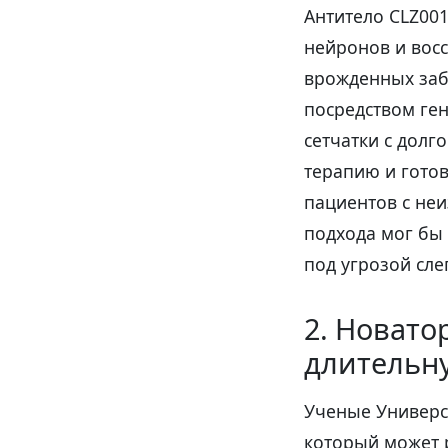
Антитело CLZ001
нейронов и вос
врожденных заб
посредством ге
сетчатки с долг
терапию и готов
пациентов с не
подхода мог бы
под угрозой сле
2. Новато
длительну
Ученые Универси
который может 