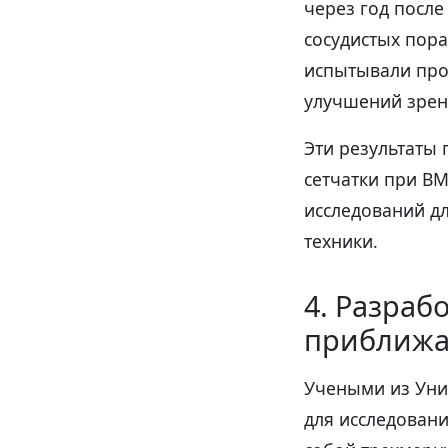
через год посл
сосудистых пор
испытывали про
улучшений зрен
Эти результаты
сетчатки при В
исследований д
техники.
4. Разраб
приближа
Учеными из Уни
для исследован