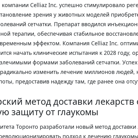
 компании Celliaz Inc. успешно стимулировало ре
становление зрения у животных моделей приобрет
олеваний сетчатки. Препарат вводился инъекцион
нной терапии, обеспечивая стабильное восстановл
овременным эффектом. Компания Celliaz Inc. оптим
ится начать клинические испытания к 2028 году, о
излечимыми формами заболеваний сетчатки. Успех
 радикально изменить лечение миллионов людей,
поты, предоставив надежду там, где ранее она отсу
рский метод доставки лекарств
ю защиту от глаукомы
тета Торонто разработали новый метод доставки 
революционизировать подход к лечению глаукомы.