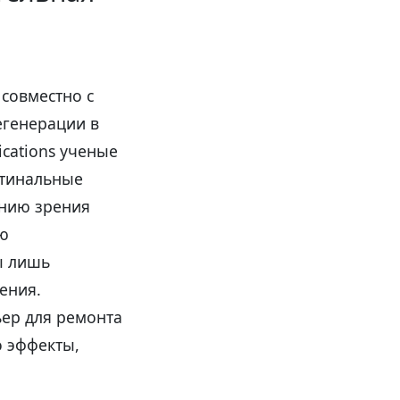
 совместно с
егенерации в
cations ученые
етинальные
ению зрения
ую
ы лишь
ения.
ер для ремонта
о эффекты,