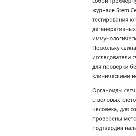
собой трехмерну
журнале Stem Ce
тестирования к
дегенеративных 
иммунологическ
Поскольку свина
исследователи 
для проверки б
клиническими и
Органоиды сетч
стволовых клет
человека, для 
проверены мето
подтвердив нал