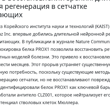
 регенерация в сетчатке
тающих
з Корейского института науки и технологий (KAIST)
az Inc. впервые добились длительной нейронной р
питающих. В публикации в журнале Nature Communi
блокировка белка PROX1 позволила восстановить р
тных-моделей болезни. Это привело к восстановл
ести месяцев. Этот прорыв устраняет существенн
ную потребность, поскольку существующие метод
нерацию сетчатки, но не восстанавливают поврежд
идентифицировали белок PROX1 как ключевой барь
аботали антитело CLZ001, которое нейтрализует ег
тенциал стволовых клеток Мюллера.