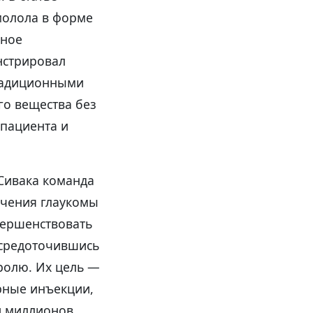
молола в форме
нное
нстрировал
традиционными
го вещества без
 пациента и
Сивака команда
ечения глаукомы
вершенствовать
осредоточившись
тролю. Их цель —
рные инъекции,
и миллионов