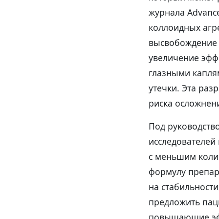
журнала Advance
коллоидных агр
высвобождение 
увеличение эфф
глазными капля
утечки. Эта ра
риска осложнен
Под руководств
исследователей
с меньшим коли
формулу препар
на стабильности
предложить пац
повышающие эфф