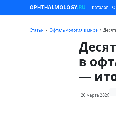
OPHTHALMOLOGY
.RU
Каталог
О
Статьи
Офтальмология в мире
Десят
Деся
в офт
— ито
20 марта 2026