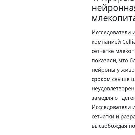
нейронная
млекопи
Исследователи и
компанией Celli
сетчатке млеко
показали, что 
нейроны у живо
сроком свыше ш
неудовлетворен
замедляют деге
Исследователи 
сетчатки и разр
высвобождая по