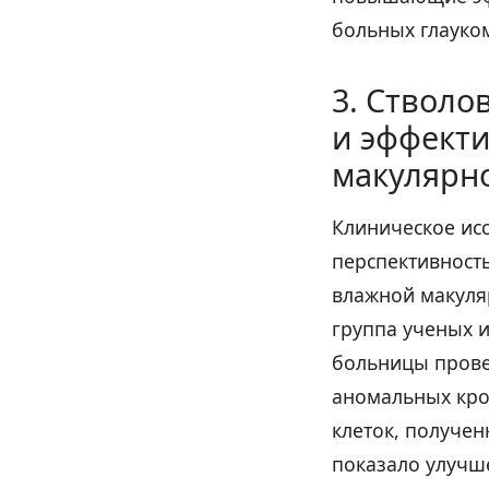
больных глауко
3. Стволо
и эффект
макулярн
Клиническое исс
перспективность
влажной макуля
группа ученых 
больницы прове
аномальных кро
клеток, получе
показало улучш