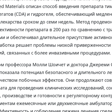
d Materials описан способ введения препарата ти
егатов (CDA) и гидрогеля, обеспечивающий медле
лекарства сроком до семи недель. Метод продемо
ективности препарата в 200 раз по сравнению с 
ми и обеспечивал длительное присутствие активно
зработка решает проблемы низкой приверженности
ий, связанных с более инвазивными процедурами.
ом профессора Молли Шоичет и доктора Джереми 
 показала потенциал безопасного и длительного л
чеством побочных эффектов. Они продолжают со
ата для проведения клинических исследований, с
, производстве и готовности к регуляторному кон
иентам ежемесячные или двухмесячные амбулато
ективность и соблюдение режима лечения сред