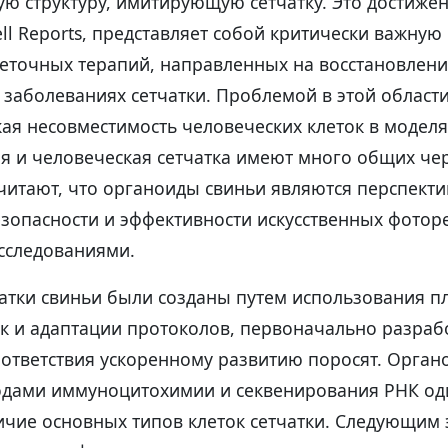
ю структуру, имитирующую сетчатку. Это достижен
ll Reports, представляет собой критически важную
леточных терапий, направленных на восстановлени
заболеваниях сетчатки. Проблемой в этой области
ая несовместимость человеческих клеток в моделя
я и человеческая сетчатка имеют много общих чер
считают, что органоиды свиньи являются перспек
езопасности и эффективности искусственных фотор
сследованиями.
атки свиньи были созданы путем использования 
ок и адаптации протоколов, первоначально разраб
соответствия ускоренному развитию поросят. Орга
дами иммуноцитохимии и секвенирования РНК од
ичие основных типов клеток сетчатки. Следующим 