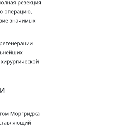
полная резекция
ую операцию,
твие значимых
 регенерации
льнейших
 хирургической
ьи
утом Моргриджа
дставляющий