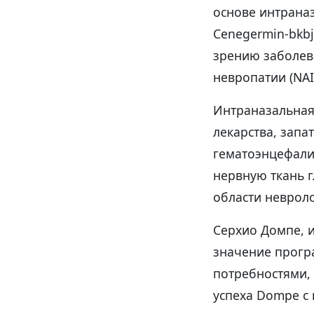
основе интраназ
Cenegermin-bkb
зрению заболев
невропатии (NAI
Интраназальная
лекарства, зап
гематоэнцефали
нервную ткань 
области неврол
Серхио Домпе, 
значение прогр
потребностями, 
успеха Dompe с