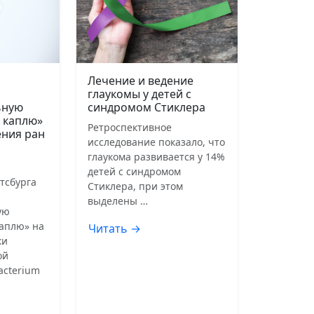
Лечение и ведение
глаукомы у детей с
ьную
синдромом Стиклера
 каплю»
Ретроспективное
ения ран
исследование показало, что
глаукома развивается у 14%
детей с синдромом
тсбурга
Стиклера, при этом
выделены …
ую
аплю» на
Читать →
ки
ой
acterium