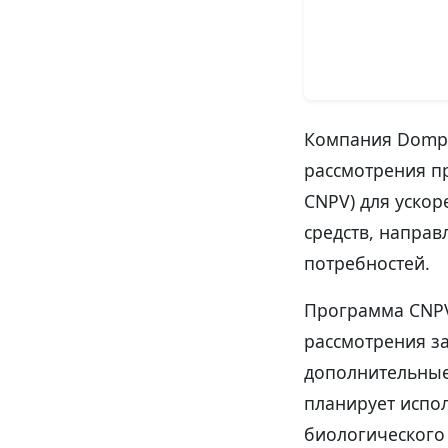
Компания Dompe
рассмотрения пр
CNPV) для уско
средств, напра
потребностей.
Программа CNPV
рассмотрения з
дополнительные
планирует испо
биологического л