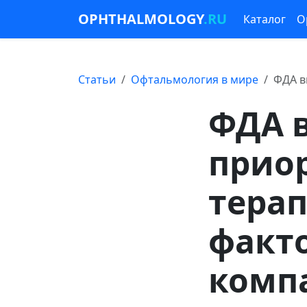
OPHTHALMOLOGY
.RU
Каталог
О
Статьи
Офтальмология в мире
ФДА в
ФДА 
прио
тера
факто
комп