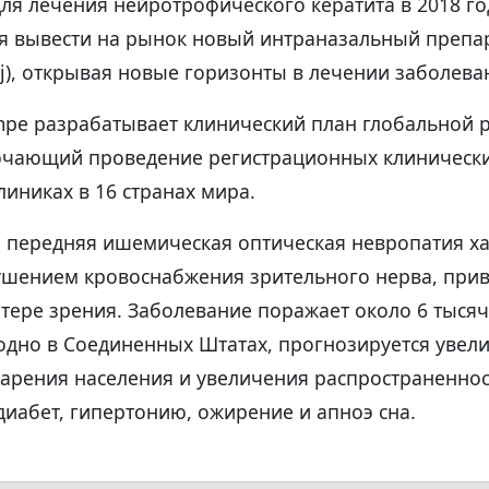
ля лечения нейротрофического кератита в 2018 го
ся вывести на рынок новый интраназальный препа
j), открывая новые горизонты в лечении заболеван
mpe разрабатывает клинический план глобальной 
ючающий проведение регистрационных клинически
линиках в 16 странах мира.
 передняя ишемическая оптическая невропатия ха
шением кровоснабжения зрительного нерва, при
тере зрения. Заболевание поражает около 6 тыся
одно в Соединенных Штатах, прогнозируется увел
тарения населения и увеличения распространенно
диабет, гипертонию, ожирение и апноэ сна.