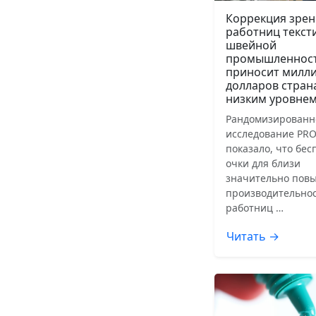
Коррекция зрен
работниц текст
швейной
промышленнос
приносит милл
долларов стран
низким уровнем
Рандомизированн
исследование PRO
показало, что бе
очки для близи
значительно пов
производительнос
работниц …
Читать →