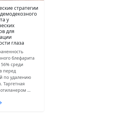
еские стратегии
 демодекозного
та у
ческих
ов для
ации
ости глаза
раненность
зного блефарита
 56% среди
в перед
й по удалению
. Таргетная
лотиланером …
→