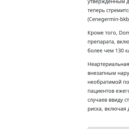
утвержденным д
теперь стремит
(Cenegermin-bkb
Кроме того, Do
препарата, вкл
более чем 130 к
Неартериальная
внезапным нару
необратимой по
пациентов ежег
случаев ввиду с
риска, включая 