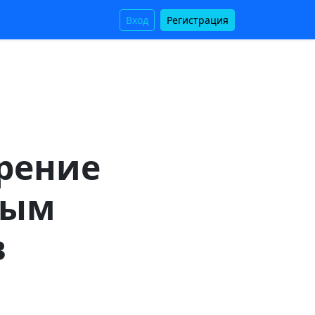
Вход
Регистрация
рение
ным
в