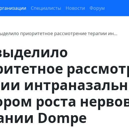
рганизации
Специалисты
Новости
Форум
ыделило приоритетное рассмотрение терапии ин…
выделило
ритетное рассмот
пии интраназаль
ром роста нерво
ании Dompe