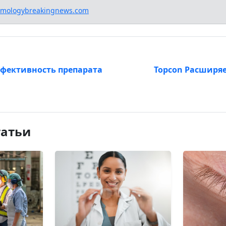
lmologybreakingnews.com
ффективность препарата
Topcon Расширя
татьи