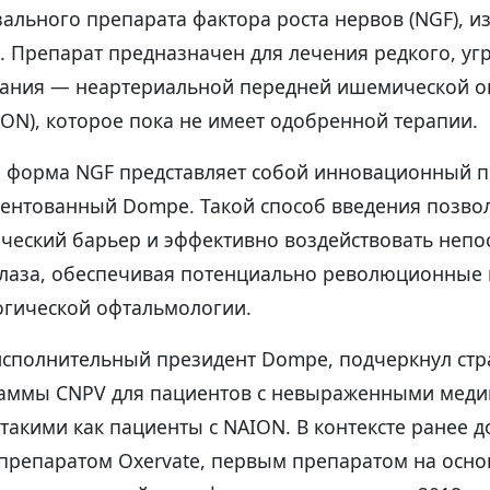
ального препарата фактора роста нервов (NGF), из
j. Препарат предназначен для лечения редкого, у
ания — неартериальной передней ишемической о
ON), которое пока не имеет одобренной терапии.
 форма NGF представляет собой инновационный п
атентованный Dompe. Такой способ введения позво
ческий барьер и эффективно воздействовать непо
глаза, обеспечивая потенциально революционные 
огической офтальмологии.
исполнительный президент Dompe, подчеркнул стр
аммы CNPV для пациентов с невыраженными мед
такими как пациенты с NAION. В контексте ранее д
 препаратом Oxervate, первым препаратом на осно