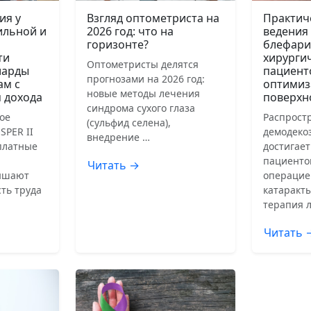
ия у
Взгляд оптометриста на
Практич
ильной и
2026 год: что на
ведения
горизонте?
блефари
ти
хирурги
Оптометристы делятся
иарды
пациент
прогнозами на 2026 год:
ам с
оптимиз
новые методы лечения
 дохода
поверхн
синдрома сухого глаза
ое
Распрост
(сульфид селена),
SPER II
демодеко
внедрение …
сплатные
достигает
пациенто
Читать →
ышают
операцие
ть труда
катаракты
терапия 
Читать 