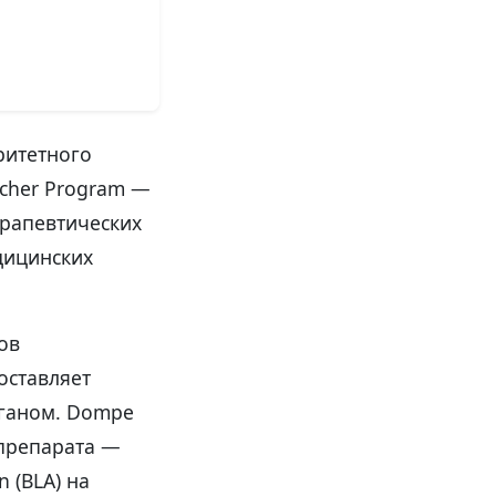
ритетного
ucher Program —
ерапевтических
дицинских
ов
оставляет
рганом. Dompe
 препарата —
n (BLA) на