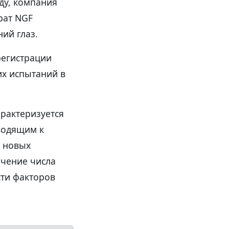
ду, компания
рат NGF
ий глаз.
регистрации
х испытаний в
рактеризуется
водящим к
ч новых
ичение числа
сти факторов