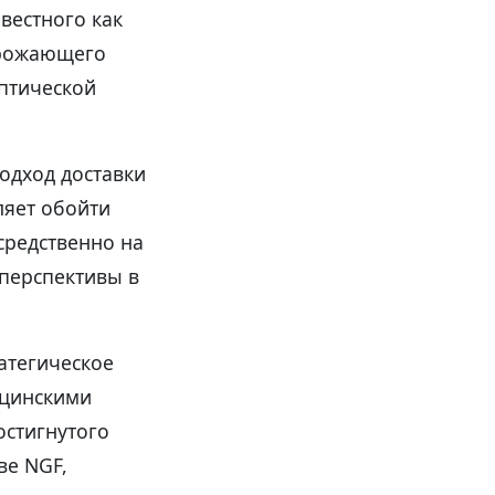
вестного как
грожающего
птической
одход доставки
ляет обойти
средственно на
перспективы в
атегическое
ицинскими
остигнутого
ве NGF,