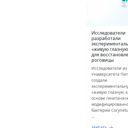
Исследователи
разработали
экспериментал
«живую глазную
для восстановл
роговицы
Исследователи из
Университета Пит
создали
экспериментальн
«живую глазную к
основе генетичес
модифицированн
бактерии Coryneb
…
Читать →