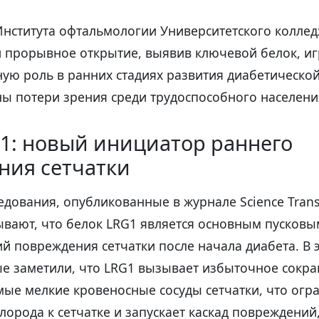
Института офтальмологии Университетского колле
и прорывное открытие, выявив ключевой белок, 
ную роль в ранних стадиях развития диабетическо
ы потери зрения среди трудоспособного населени
1: новый инициатор раннего
ния сетчатки
едования, опубликованные в журнале Science Transl
зывают, что белок LRG1 является основным пусков
й повреждения сетчатки после начала диабета. В 
е заметили, что LRG1 вызывает избыточное сокра
ые мелкие кровеносные сосуды сетчатки, что огр
лорода к сетчатке и запускает каскад повреждений