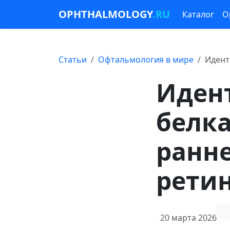
OPHTHALMOLOGY
.RU
Каталог
О
Статьи
Офтальмология в мире
Идент
Иден
белка
ранн
рети
20 марта 2026