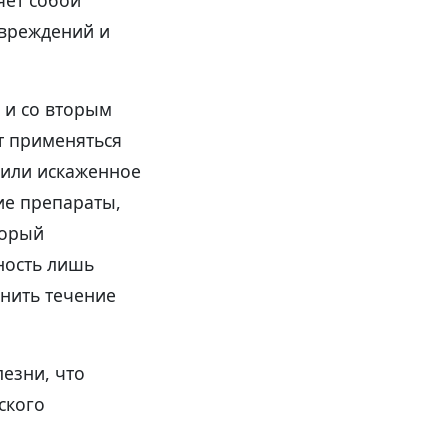
яет собой
овреждений и
 и со вторым
т применяться
 или искаженное
ие препараты,
торый
ность лишь
нить течение
езни, что
ского