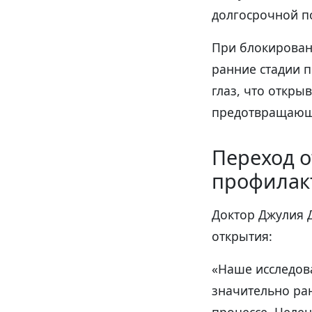
долгосрочной п
При блокирован
ранние стадии 
глаз, что откры
предотвращающи
Переход о
профилак
Доктор Джулия Д
открытия:
«Наше исследов
значительно ран