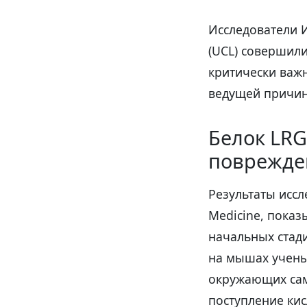
Исследователи 
(UCL) совершил
критически важ
ведущей причин
Белок LRG
поврежде
Результаты иссл
Medicine, пока
начальных стади
на мышах учены
окружающих сам
поступление кис