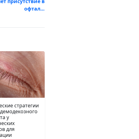
ет присутствие в
офтал…
еские стратегии
 демодекозного
та у
ческих
ов для
ации