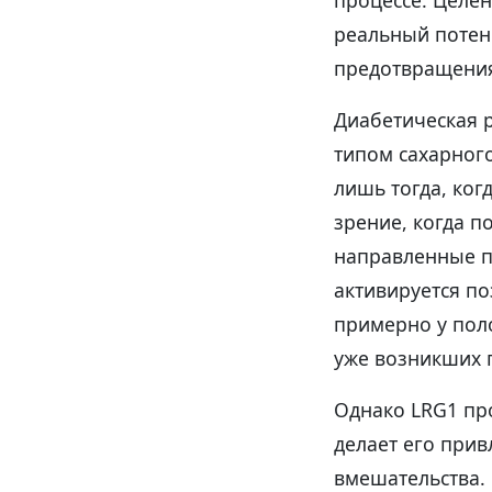
процессе. Целен
реальный потен
предотвращения
Диабетическая р
типом сахарног
лишь тогда, ког
зрение, когда 
направленные пр
активируется п
примерно у пол
уже возникших 
Однако LRG1 про
делает его при
вмешательства.