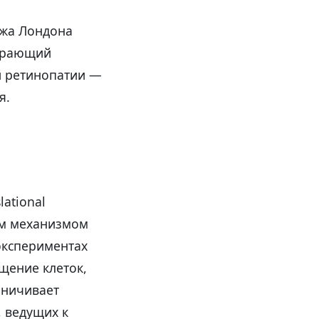
джа Лондона
играющий
й ретинопатии —
я.
ational
ым механизмом
экспериментах
щение клеток,
аничивает
, ведущих к