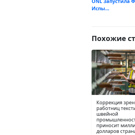
ONL Запустила Ф
Испы…
Похожие с
Коррекция зрен
работниц текст
швейной
промышленнос
приносит милл
долларов стран