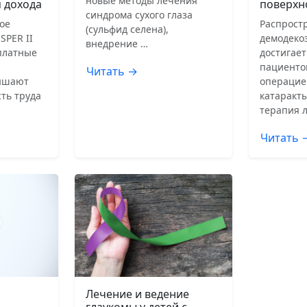
новые методы лечения
 дохода
поверхн
синдрома сухого глаза
ое
Распрост
(сульфид селена),
SPER II
демодеко
внедрение …
сплатные
достигает
пациенто
Читать →
ышают
операцие
ть труда
катаракты
терапия 
Читать 
Лечение и ведение
глаукомы у детей с