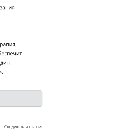
ования
ерапия,
беспечит
один
».
Следующая статья