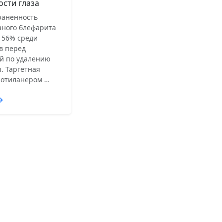
ости глаза
раненность
зного блефарита
 56% среди
в перед
й по удалению
. Таргетная
лотиланером …
→