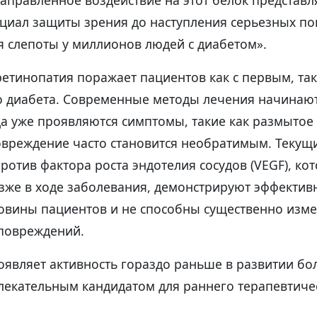
аправленное воздействие на этот белок представл
циал защиты зрения до наступления серьезных п
 слепоты у миллионов людей с диабетом».
етинопатия поражает пациентов как с первым, так
о диабета. Современные методы лечения начинаю
да уже проявляются симптомы, такие как размытое
повреждение часто становится необратимым. Текущ
отив фактора роста эндотелия сосудов (VEGF), ко
озже в ходе заболевания, демонстрируют эффектив
овины пациентов и не способны существенно изме
повреждений.
являет активность гораздо раньше в развитии бол
влекательным кандидатом для раннего терапевтиче