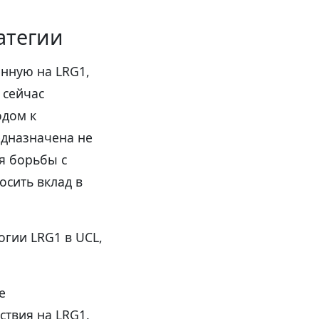
атегии
нную на LRG1,
 сейчас
одом к
едназначена не
я борьбы с
осить вклад в
огии LRG1 в UCL,
е
твия на LRG1.