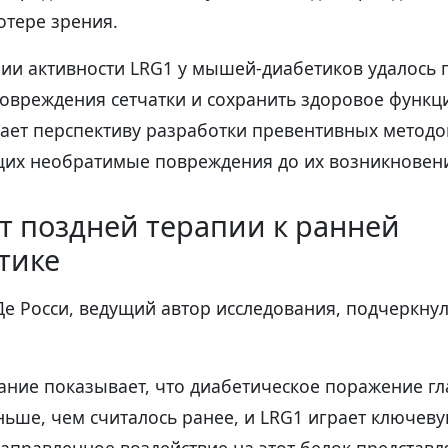
отере зрения.
ии активности LRG1 у мышей-диабетиков удалось 
повреждения сетчатки и сохранить здоровое функ
вает перспективу разработки превентивных методо
х необратимые повреждения до их возникновен
т поздней терапии к ранней
тике
е Росси, ведущий автор исследования, подчеркну
ание показывает, что диабетическое поражение гл
ьше, чем считалось ранее, и LRG1 играет ключеву