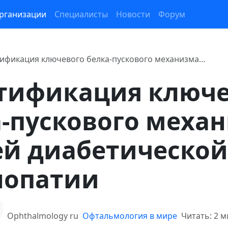
рганизации
Специалисты
Новости
Форум
ификация ключевого белка-пускового механизма…
тификация ключе
-пускового меха
ей диабетической
нопатии
Ophthalmology ru
Офтальмология в мире
Читать: 2 