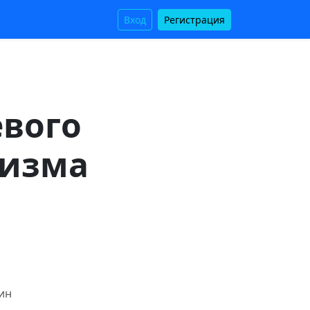
Вход
Регистрация
вого
низма
мин