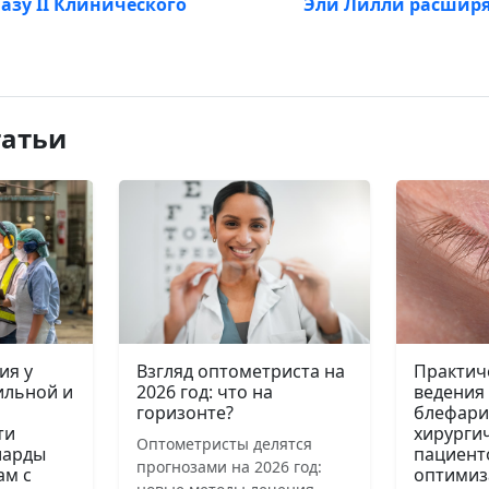
азу II Клинического
Эли Лилли расширя
татьи
ия у
Взгляд оптометриста на
Практич
ильной и
2026 год: что на
ведения
горизонте?
блефари
ти
хирурги
Оптометристы делятся
иарды
пациент
прогнозами на 2026 год:
ам с
оптимиз