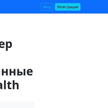
Вход
Регистрация
ер
анные
lth