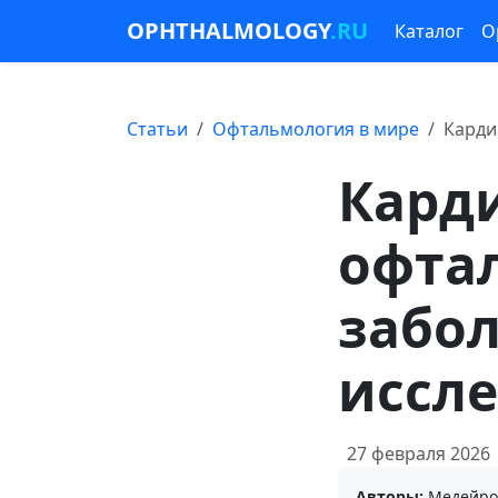
OPHTHALMOLOGY
.RU
Каталог
О
Статьи
Офтальмология в мире
Карди
Кард
офта
забо
иссле
27 февраля 2026
Авторы:
Медейро