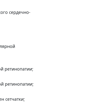
кого сердечно-
улярной
й ретинопатии;
ой ретинопатии;
н сетчатки;