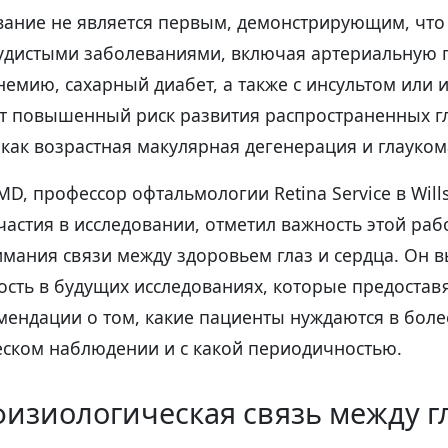
вание не является первым, демонстрирующим, что
удистыми заболеваниями, включая артериальную 
емию, сахарный диабет, а также с инсультом или 
т повышенный риск развития распространенных г
 как возрастная макулярная дегенерация и глауком
MD, профессор офтальмологии Retina Service в Wills 
астия в исследовании, отметил важность этой раб
имания связи между здоровьем глаз и сердца. Он 
сть в будущих исследованиях, которые предостав
мендации о том, какие пациенты нуждаются в бол
ском наблюдении и с какой периодичностью.
изиологическая связь между г