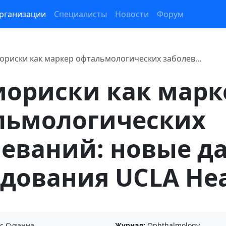
рганизации
Специалисты
Новости
Форум
ориски как маркер офтальмологических заболев…
иориски как марк
льмологических
леваний: новые д
дования UCLA Hea
с Сузанна
Журнал:
Ophthalmology