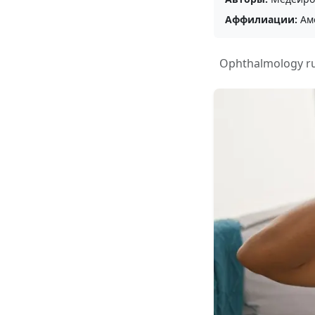
Аффилиации:
Аме
Ophthalmology r