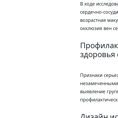
В ходе исследов
сердечно-сосуди
возрастная маку
окклюзия вен се
Профилакт
здоровья 
Признаки серье
незамеченными 
выявление груп
профилактическ
Дизайн ис