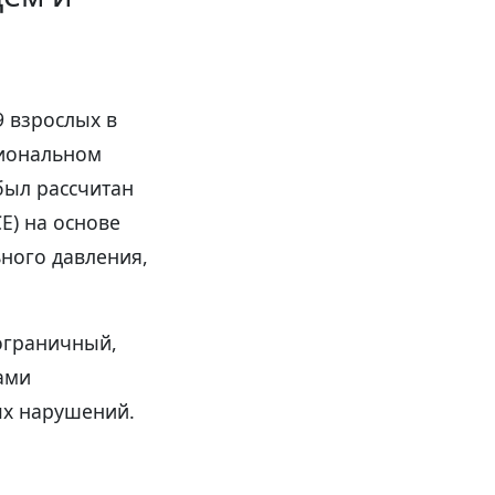
 взрослых в
циональном
 был рассчитан
E) на основе
ьного давления,
пограничный,
ами
ых нарушений.