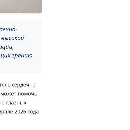
дечно-
 высокой
ации,
ющих зрению
тель сердечно-
, может помочь
ию глазных
рале 2026 года