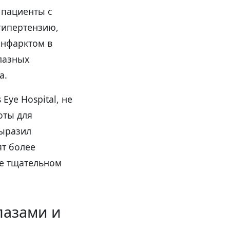
 пациенты с
гипертензию,
инфарктом в
лазных
а.
Eye Hospital, не
оты для
выразил
ят более
ее тщательном
лазами и