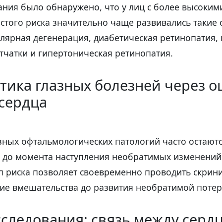
ания было обнаружено, что у лиц с более высоки
стого риска значительно чаще развивались такие с
лярная дегенерация, диабетическая ретинопатия, 
тчатки и гипертоническая ретинопатия.
ика глазных болезней через о
сердца
зных офтальмологических патологий часто остают
до момента наступления необратимых изменений
п риска позволяет своевременно проводить скрини
ие вмешательства до развития необратимой потер
следования: связь между серд