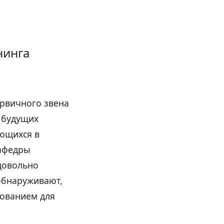
нинга
ервичного звена
я будущих
ающихся в
кафедры
 довольно
обнаруживают,
нованием для