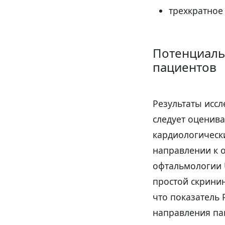
трехкратное
Потенциаль
пациентов
Результаты исс
следует оценива
кардиологическ
направлении к о
офтальмологии U
простой скрини
что показатель
направления па