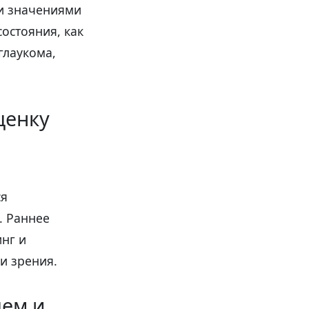
ми значениями
остояния, как
глаукома,
ценку
ся
. Раннее
нг и
и зрения.
цем и