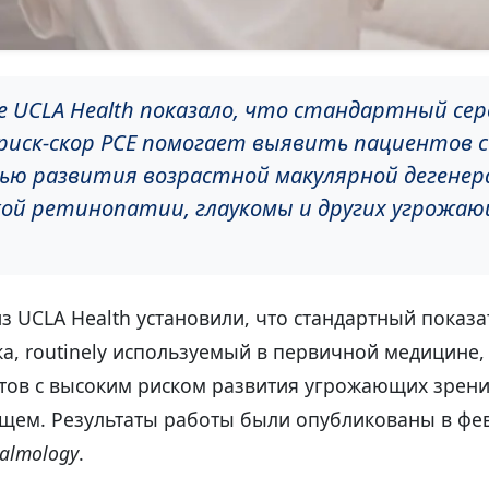
е UCLA Health показало, что стандартный сер
риск-скор PCE помогает выявить пациентов с
ю развития возрастной макулярной дегенер
ой ретинопатии, глаукомы и других угрожа
.
з UCLA Health установили, что стандартный показа
ка, routinely используемый в первичной медицине
тов с высоким риском развития угрожающих зрен
ущем. Результаты работы были опубликованы в фев
almology
.