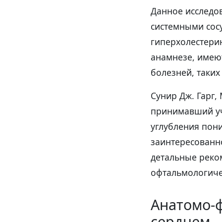
Данное исследо
системными сос
гиперхолестерин
анамнезе, имею
болезней, таких
Сунир Дж. Гарг, 
принимавший уч
углубления пон
заинтересованно
детальные реко
офтальмологиче
Анатомо-ф
сердцем