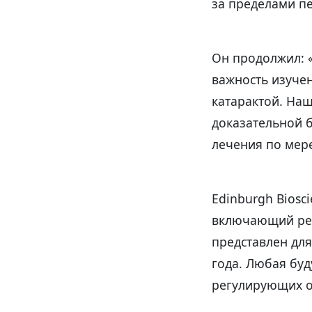
за пределами п
Он продолжил: 
важность изуче
катарактой. На
доказательной б
лечения по мер
Edinburgh Biosc
включающий рез
представлен дл
года. Любая буд
регулирующих о