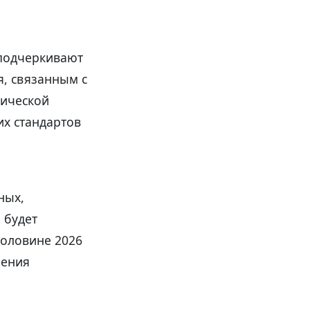
подчеркивают
, связанным с
нической
их стандартов
ных,
 будет
половине 2026
рения