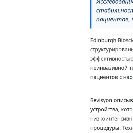
Исследовани
стабильнос
пациентов, 
Edinburgh Bios
структурирован
эффективностью
неинвазивной те
пациентов с на
Revisyon описыв
устройства, кот
низкоинтенсивн
процедуры. Тех