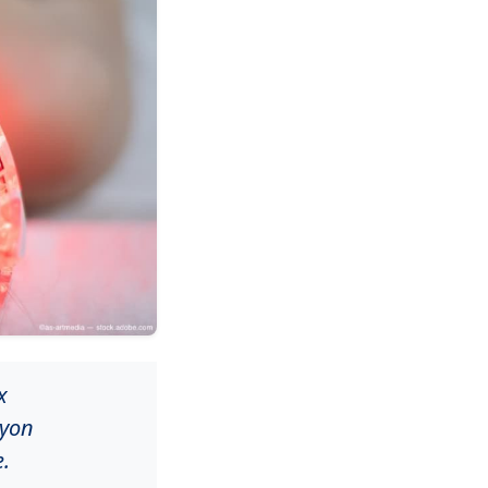
х
yon
.