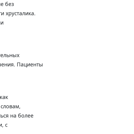
е без
и хрусталика.
ми
тельных
чения. Пациенты
как
 словам,
ься на более
, с