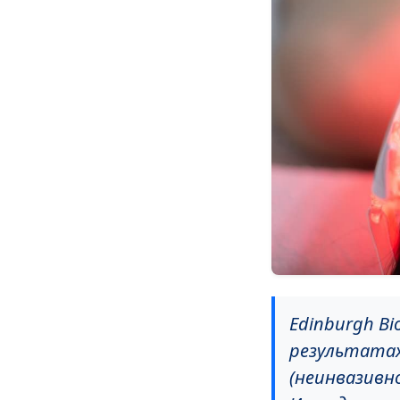
Edinburgh B
результатах
(неинвазивн