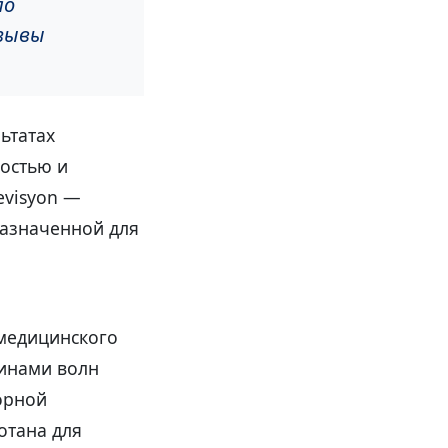
ло
зывы
ьтатах
ностью и
evisyon —
назначенной для
 медицинского
линами волн
орной
отана для