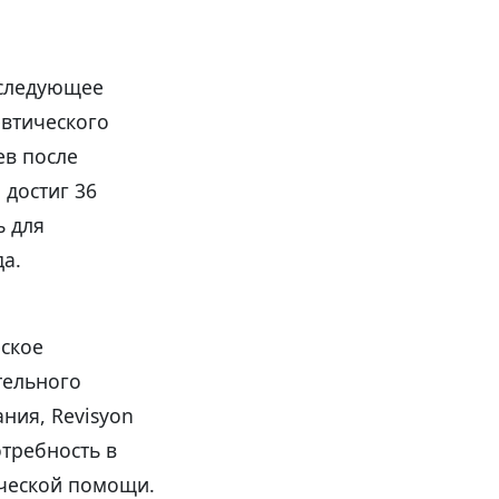
оследующее
евтического
ев после
достиг 36
ь для
а.
еское
тельного
ния, Revisyon
требность в
ической помощи.