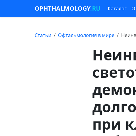
OPHTHALMOLOGY
.RU
Каталог
О
Статьи
Офтальмология в мире
Неинв
Неинв
свет
демо
долго
при 