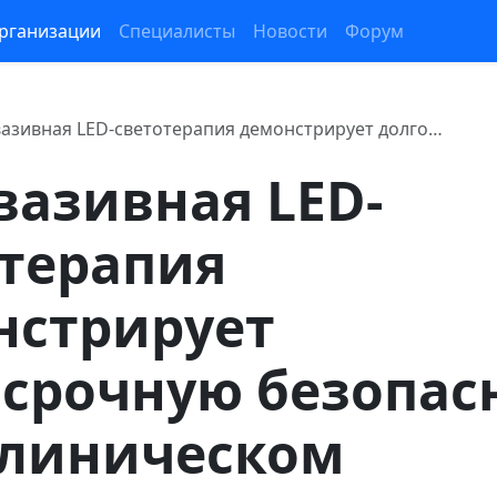
рганизации
Специалисты
Новости
Форум
азивная LED-светотерапия демонстрирует долго…
азивная LED-
отерапия
нстрирует
срочную безопас
клиническом