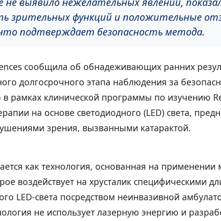
е не выявило нежелательных явлений, показа
ть зрительных функций и положительные от
что подтверждает безопасность метода.
ciences сообщила об обнадеживающих ранних резул
ного долгосрочного этапа наблюдения за безопас
 в рамках клинической программы по изучению R
рапии на основе светодиодного (LED) света, пред
рушениями зрения, вызванными катарактой.
ается как технология, основанная на применении
орое воздействует на хрусталик специфическими д
ого LED-света посредством неинвазивной амбулат
нология не использует лазерную энергию и разраб