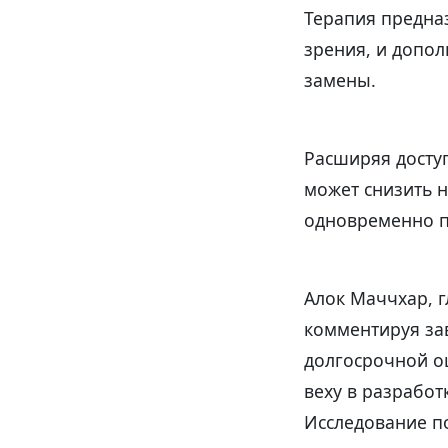
Терапия предна
зрения, и допол
замены.
Расширяя досту
может снизить 
одновременно п
Алок Маччхар, г
комментируя за
долгосрочной о
веху в разработ
Исследование п