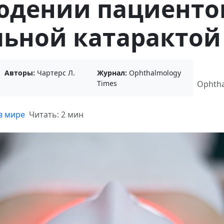
юдении пациентов
льной катарактой
Авторы:
Чартерс Л.
Журнал:
Ophthalmology
Times
Ophtha
в мире
Читать: 2 мин