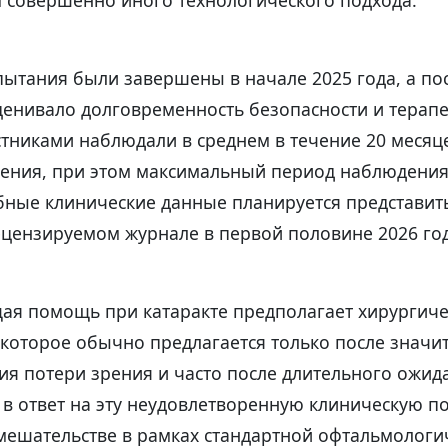
 совершенно иного технологического подхода.
пытания были завершены в начале 2025 года, а п
ценивало долговременность безопасности и терап
стниками наблюдали в среднем в течение 20 месяц
ения, при этом максимальный период наблюдения 
бные клинические данные планируется представит
ецензируемом журнале в первой половине 2026 год
щая помощь при катаракте предполагает хирургич
 которое обычно предлагается только после значи
я потери зрения и часто после длительного ожида
в ответ на эту неудовлетворенную клиническую по
мешательстве в рамках стандартной офтальмолог