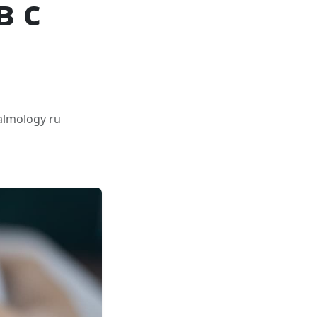
 с
lmology ru