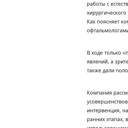
работы с естест
хирургического
Как поясняет к
офтальмологами 
В ходе только 
явлений, а зри
также дали пол
Компания рассма
усовершенствов
интервенция, на
ранних этапах,