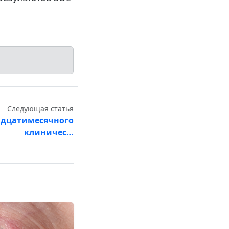
Следующая статья
адцатимесячного
клиничес…