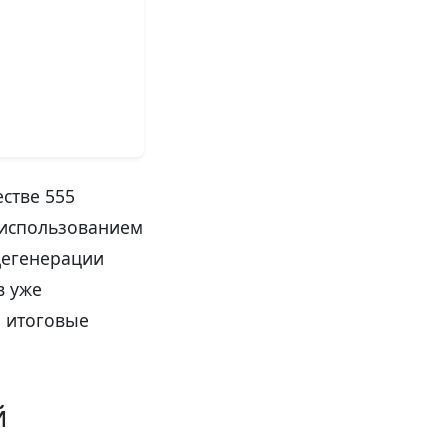
стве 555
 использованием
дегенерации
в уже
я итоговые
й