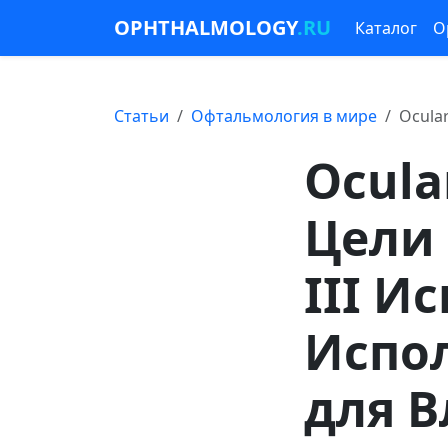
OPHTHALMOLOGY
.RU
Каталог
О
Статьи
Офтальмология в мире
Ocula
Ocula
Цели
III И
Испо
для 