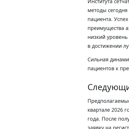
Института сетча
методы сегодня
пациента. Успе
преимущества а
низкий уровень
в достижении лу
Сильная динами
пациентов к пр
Следующи
Предполагаемые
квартале 2026 г
года. После по
заявку на регис