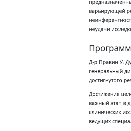
предназначенны
варьирующей ре
неинферентност
неудачи исслед
Программ
Д-р Правин У. Д
генеральный дир
достигнутого ре
Достижение цел
важный этап в 
клинических ис
ведущих специал