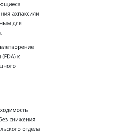
яющиеся
ния ахпаксили
нным для
.
овлетворение
(FDA) к
ешного
бходимость
без снижения
ельского отдела