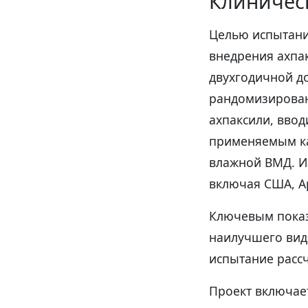
Клиничес
Целью испытани
внедрения ахпа
двухгодичной д
рандомизирован
ахпаксили, ввод
применяемым ка
влажной ВМД. Ис
включая США, А
Ключевым показ
наилучшего видя
испытание рассч
Проект включае