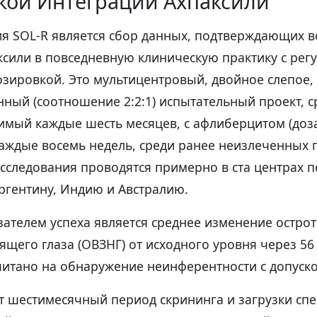
кой Интеграции Ахпаксили
я SOL-R является сбор данных, подтверждающих 
ксили в повседневную клиническую практику с рег
озировкой. Это мультицентровый, двойное слепое,
ный (соотношение 2:2:1) испытательный проект,
имый каждые шесть месяцев, с афлиберцитом (доза 
ждые восемь недель, среди ранее неизлеченных 
следования проводятся примерно в ста центрах п
ргентину, Индию и Австралию.
ателем успеха является среднее изменение остро
щего глаза (ОВЗНГ) от исходного уровня через 56
итано на обнаружение неинферентности с допуско
т шестимесячный период скрининга и загрузки сп