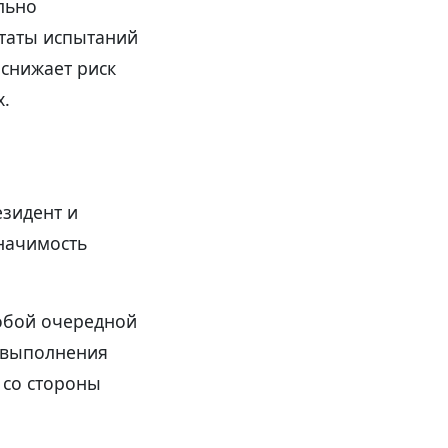
льно
таты испытаний
снижает риск
х.
езидент и
значимость
собой очередной
ь выполнения
 со стороны