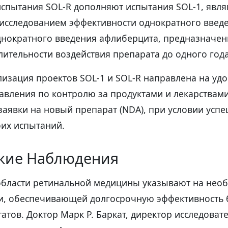
 испытания SOL-R дополняют испытания SOL-1, явл
исследованием эффективности однократного введе
днократного введения афлиберцита, предназначе
ительности воздействия препарата до одного года
лизация проектов SOL-1 и SOL-R направлена на уд
вления по контролю за продуктами и лекарствами 
заявки на новый препарат (NDA), при условии усп
их испытаний.
кие Наблюдения
области ретинальной медицины указывают на нео
и, обеспечивающей долгосрочную эффективность 
татов. Доктор Марк Р. Баркат, директор исследоват