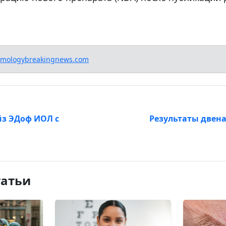
lmologybreakingnews.com
йз ЭДоф ИОЛ с
Результаты двен
татьи