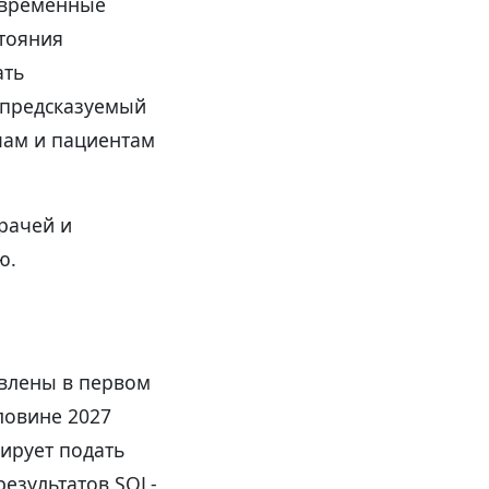
современные
тояния
ать
 предсказуемый
чам и пациентам
рачей и
ю.
влены в первом
оловине 2027
ирует подать
результатов SOL-