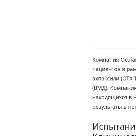
Компания Ocular
пациентов в рам
ахпаксили (OTX-
(ВМД). Компани
находящихся в 
результаты в пе
Испытани