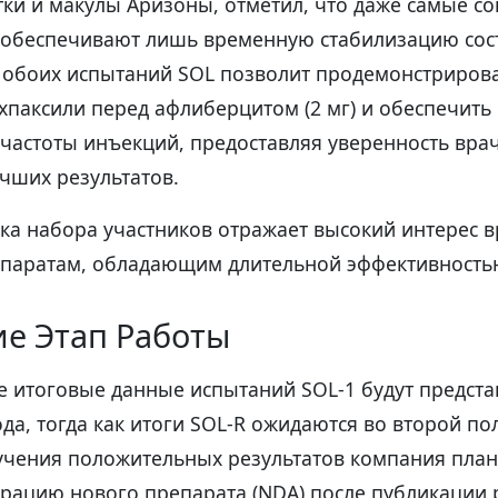
тки и макулы Аризоны, отметил, что даже самые 
 обеспечивают лишь временную стабилизацию сос
х обоих испытаний SOL позволит продемонстриров
хпаксили перед афлиберцитом (2 мг) и обеспечить
 частоты инъекций, предоставляя уверенность вра
чших результатов.
ка набора участников отражает высокий интерес в
епаратам, обладающим длительной эффективность
е Этап Работы
 итоговые данные испытаний SOL-1 будут предста
ода, тогда как итоги SOL-R ожидаются во второй п
лучения положительных результатов компания план
трацию нового препарата (NDA) после публикации 