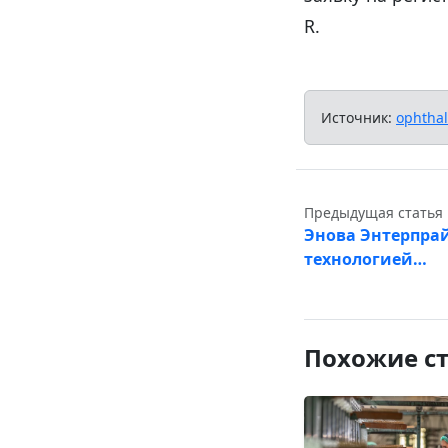
R.
Источник:
ophtha
Предыдущая статья
Энова Энтерпра
технологией…
Похожие с