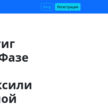
Вход
Регистрация
тиг
Фазе
ксили
ной