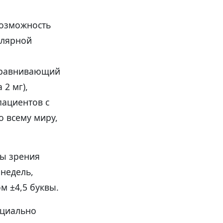
возможность
улярной
 сравнивающий
2 мг),
пациентов с
о всему миру,
ты зрения
 недель,
м ±4,5 буквы.
ециально