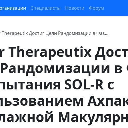
рганизации
Специалисты
Новости
Форум
r Therapeutix Достиг Цели Рандомизации в Фаз…
r Therapeutix Дос
 Рандомизации в 
спытания SOL-R с
льзованием Ахпа
Влажной Макуляр