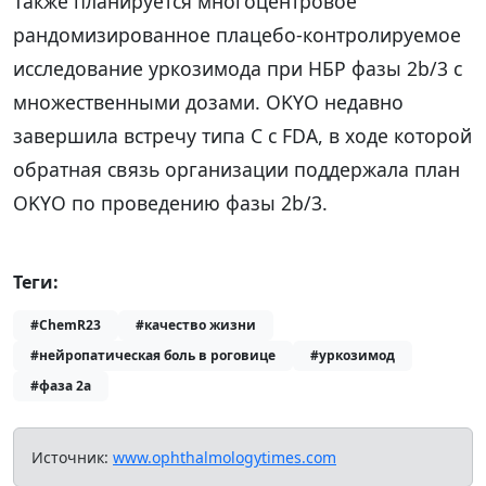
Также планируется многоцентровое
рандомизированное плацебо-контролируемое
исследование уркозимода при НБР фазы 2b/3 с
множественными дозами. OKYO недавно
завершила встречу типа C с FDA, в ходе которой
обратная связь организации поддержала план
OKYO по проведению фазы 2b/3.
Теги:
#ChemR23
#качество жизни
#нейропатическая боль в роговице
#уркозимод
#фаза 2a
Источник:
www.ophthalmologytimes.com