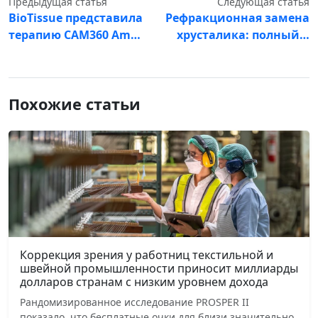
Предыдущая статья
Следующая статья
BioTissue представила
Рефракционная замена
терапию CAM360 Am…
хрусталика: полный…
Похожие статьи
Коррекция зрения у работниц текстильной и
швейной промышленности приносит миллиарды
долларов странам с низким уровнем дохода
Рандомизированное исследование PROSPER II
показало, что бесплатные очки для близи значительно