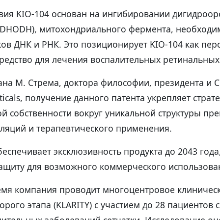
вия KIO-104 основан на ингибировании дигидроор
(DHODH), митохондриального фермента, необходим
ов ДНК и РНК. Это позиционирует KIO-104 как пер
редство для лечения воспалительных ретинальных 
ана М. Стрема, доктора философии, президента и 
ticals, получение данного патента укрепляет стра
й собственности вокруг уникальной структуры пре
уляций и терапевтического применения.
еспечивает эксклюзивность продукта до 2043 года
ащиту для возможного коммерческого использова
емя компания проводит многоцентровое клиничес
орого этапа (KLARITY) с участием до 28 пациентов
ительных заболеваний сетчатки. Исследование оц