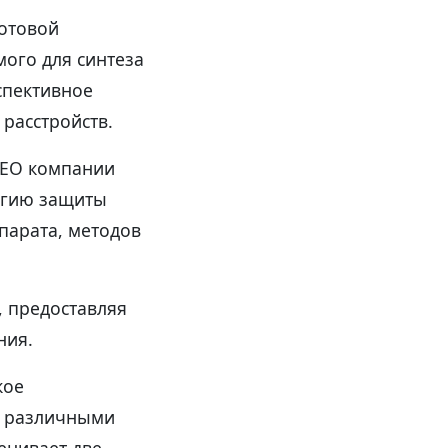
отовой
ого для синтеза
спективное
расстройств.
CEO компании
тегию защиты
парата, методов
, предоставляя
ния.
кое
 с различными
енивает две