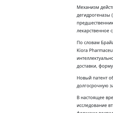
Механизм дейст
дегидрогеназы 
предшественник
лекарственное с
По словам Брай
Kiora Pharmaceu
интеллектуально
доставки, форм
Новый патент об
долгосрочную з
В настоящее вр
исследование вт
формами воспал