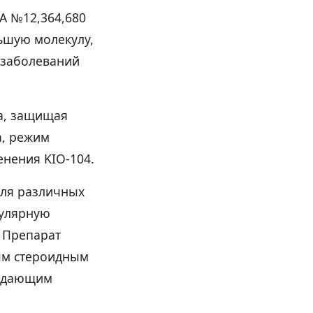
А №12,364,680
ьшую молекулу,
 заболеваний
a, защищая
а, режим
нения KIO-104.
для различных
кулярную
 Препарат
ым стероидным
ладающим