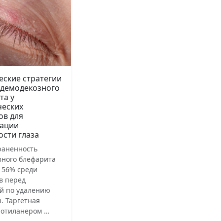
еские стратегии
 демодекозного
та у
ческих
ов для
ации
ости глаза
раненность
зного блефарита
 56% среди
в перед
й по удалению
. Таргетная
лотиланером …