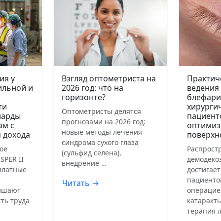
ия у
Взгляд оптометриста на
Практич
ильной и
2026 год: что на
ведения
горизонте?
блефари
ти
хирурги
Оптометристы делятся
иарды
пациент
прогнозами на 2026 год:
ам с
оптимиз
новые методы лечения
 дохода
поверхн
синдрома сухого глаза
ое
Распрост
(сульфид селена),
SPER II
демодеко
внедрение …
сплатные
достигает
пациенто
Читать →
ышают
операцие
ть труда
катаракты
терапия 