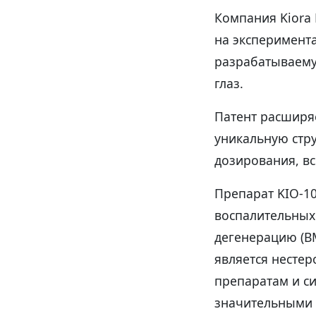
Компания Kiora 
на эксперимент
разрабатываему
глаз.
Патент расширя
уникальную стр
дозирования, в
Препарат KIO-10
воспалительных
дегенерацию (В
является несте
препаратам и с
значительными