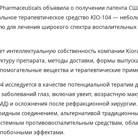
Pharmaceuticals объявила о получении патента СШ
альное терапевтическое средство KIO-104 — небол
ю для лечения широкого спектра воспалительных
ет интеллектуальную собственность компании Kior
уктуру препарата, методы доставки, формы выпуск
спомогательные вещества и терапевтические приме
4 исследуется в качестве потенциальной терапии 
 заболеваний глаз, включая увеит, возрастную ма
МД) и осложнения после рефракционной хирургии.
роидным соединением, альтернативой традиционн
истемным противовоспалительным средствам, об
 побочными эффектами.