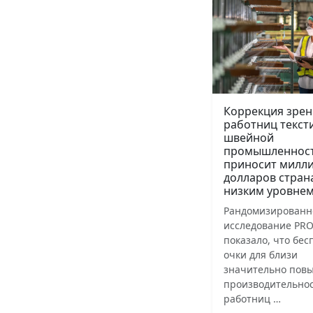
Коррекция зрен
работниц текст
швейной
промышленнос
приносит милл
долларов стран
низким уровнем
Рандомизированн
исследование PRO
показало, что бе
очки для близи
значительно пов
производительнос
работниц …