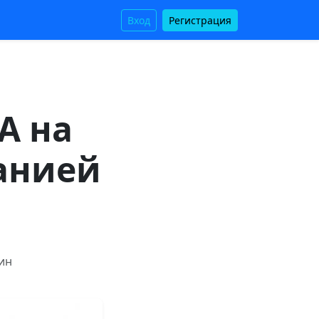
Вход
Регистрация
А на
панией
мин