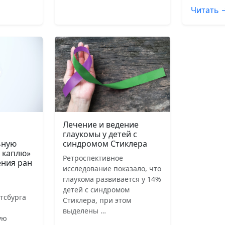
Читать 
Лечение и ведение
глаукомы у детей с
ьную
синдромом Стиклера
 каплю»
Ретроспективное
ения ран
исследование показало, что
глаукома развивается у 14%
детей с синдромом
тсбурга
Стиклера, при этом
выделены …
ую