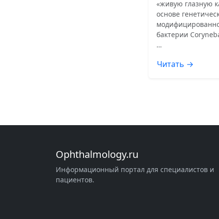
«живую глазную к
основе генетичес
модифицированн
бактерии Coryneb
…
Читать →
Ophthalmology.ru
Информационный портал для специалистов и
пациентов.