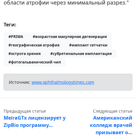
области атрофии через минимальный разрез."
Теги:
#PRIMA
#возрастная макулярная дегенерация
#географическая атрофия
#имплант сетчатки
#острота зрения
#субретинальная имплантация
#фотогальванический чип
Источник:
www.ophthalmologytimes.com
Предыдущая статья
Следующая статья
MeiraGTx лицензирует у
Американский
ZipBio программу…
колледж врачей
призывает о…