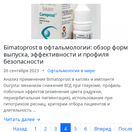
Бimatoprost в офтальмологии: обзор форм
выпуска, эффективности и профиля
безопасности
26 сентября 2023
•
Офтальмология в мире
Анализ применения Bimatoprost в каплях и импланте
Durysta: механизм снижения ВГД при глаукоме, профиль
побочных эффектов (изменение цвета радужки,
периорбитальная пигментация), использование при
гипотрихозе ресниц, критерии отбора пациентов и
длительность …
Читать далее →
Назад
1
2
3
4
5
6
Вперед
Посл