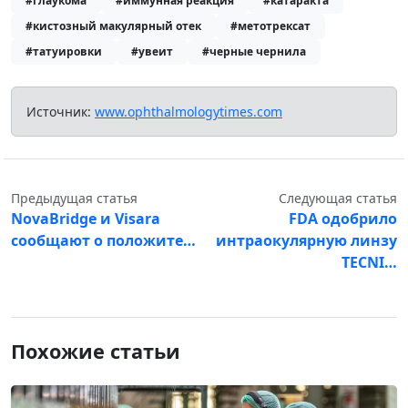
#глаукома
#иммунная реакция
#катаракта
#кистозный макулярный отек
#метотрексат
#татуировки
#увеит
#черные чернила
Источник:
www.ophthalmologytimes.com
Предыдущая статья
Следующая статья
NovaBridge и Visara
FDA одобрило
сообщают о положите…
интраокулярную линзу
TECNI…
Похожие статьи