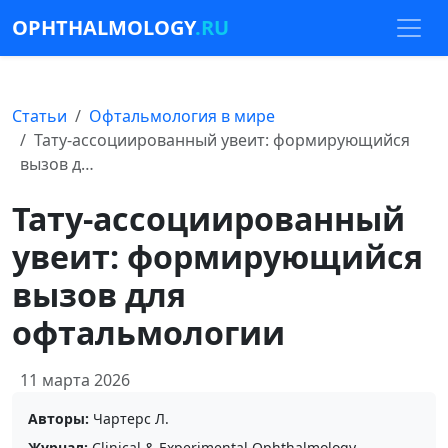
OPHTHALMOLOGY
.RU
Статьи
Офтальмология в мире
Тату-ассоциированный увеит: формирующийся
вызов д…
Тату-ассоциированный
увеит: формирующийся
вызов для
офтальмологии
11 марта 2026
Авторы:
Чартерс Л.
Журнал:
Clinical & Experimental Ophthalmology