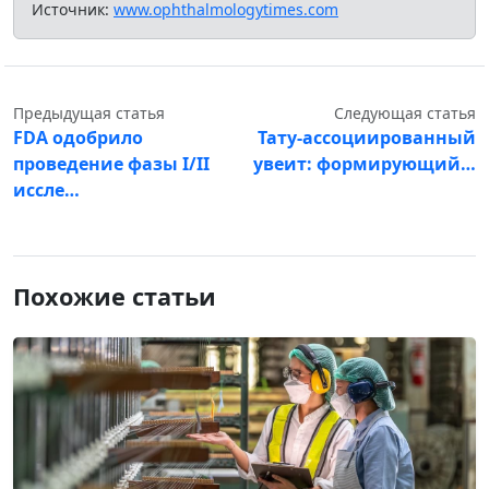
Источник:
www.ophthalmologytimes.com
Предыдущая статья
Следующая статья
FDA одобрило
Тату-ассоциированный
проведение фазы I/II
увеит: формирующий…
иссле…
Похожие статьи