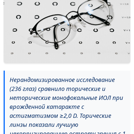
Нерандомизированное исследование
(236 глаз) сравнило торические и
неторические монофокальные ИОЛ при
врожденной катаракте с
астигматизмом ≥2,0 D. Торические
линзы показали лучшую
некорригированную остроту зрения с 1