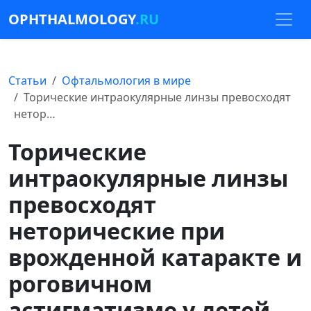
OPHTHALMOLOGY
.RU
Статьи
Офтальмология в мире
Торические интраокулярные линзы превосходят
нетор…
Торические
интраокулярные линзы
превосходят
неторические при
врожденной катаракте и
роговичном
астигматизме у детей