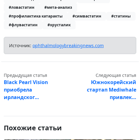
#ловастатин
#мета-анализ
#профилактика катаракты
#симвастатин
#статины
#флувастатин
#хрусталик
Источник:
ophthalmologybreakingnews.com
Предыдущая статья
Следующая статья
Black Pearl Vision
Южнокорейский
приобрела
стартап Mediwhale
ирландског…
привлек…
Похожие статьи