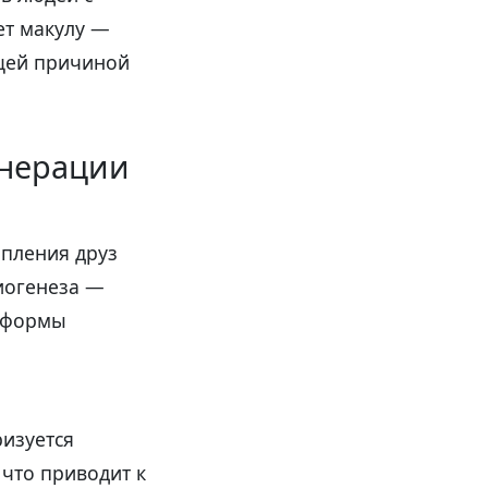
ет макулу —
ущей причиной
енерации
опления друз
гиогенеза —
е формы
ризуется
что приводит к