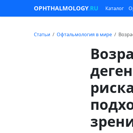
OPHTHALMOLOGY
.RU
Каталог
О
Статьи
Офтальмология в мире
Возра
Возр
деге
риск
подх
зрен