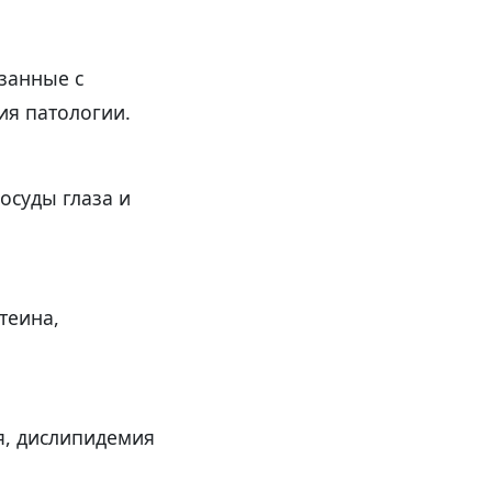
занные с
ия патологии.
суды глаза и
теина,
я, дислипидемия