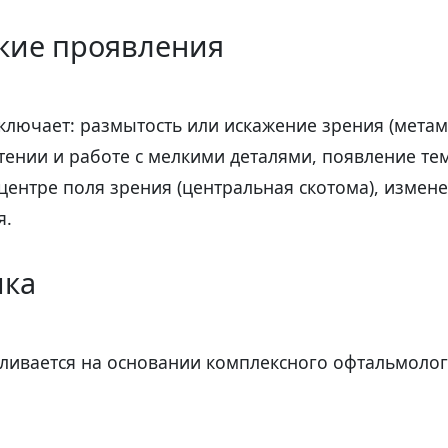
кие проявления
ключает: размытость или искажение зрения (метам
тении и работе с мелкими деталями, появление те
 центре поля зрения (центральная скотома), измен
я.
ика
вливается на основании комплексного офтальмоло