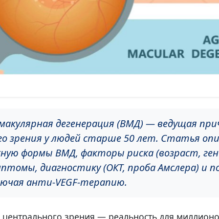
макулярная дегенерация (ВМД) — ведущая пр
о зрения у людей старше 50 лет. Статья оп
жную формы ВМД, факторы риска (возраст, ге
мптомы, диагностику (ОКТ, проба Амслера) и п
лючая анти-VEGF-терапию.
и центрального зрения — реальность для миллионо