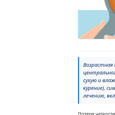
Возрастная 
центральног
сухую и вла
курение), си
лечению, вк
Потеря четкост