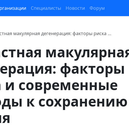
рганизации
Специалисты
Новости
Форум
стная макулярная дегенерация: факторы риска …
астная макулярна
нерация: факторы
а и современные
оды к сохранению
ия