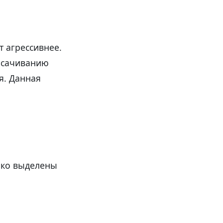
т агрессивнее.
осачиванию
я. Данная
ако выделены