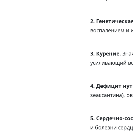
2. Генетическа
воспалением и 
3. Курение.
Зна
усиливающий во
4. Дефицит нут
зеаксантина), о
5. Сердечно-со
и болезни сердц