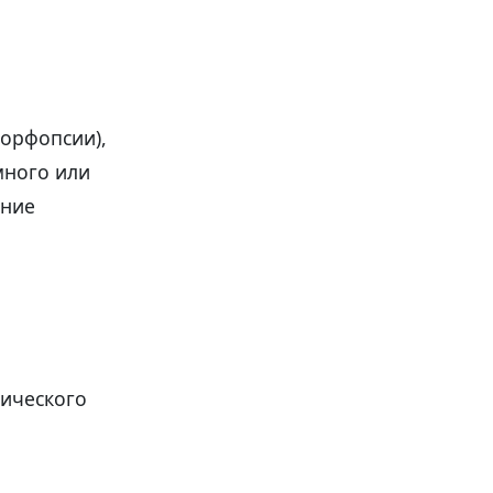
орфопсии),
много или
ение
гического