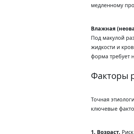
медленному про
Влажная (неов
Под макулой ра
жидкости и кров
форма требует 
Факторы 
Точная этиолог
ключевые факто
1. Возраст.
Риск