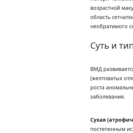
возрастной мак
область сетчатк
необратимого сн
Суть и ти
ВМД развивается
(желтоватых отл
роста аномальн
заболевания.
Сухая (атрофи
постепенным ис