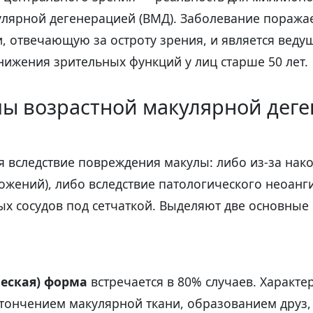
улярной дегенерацией (ВМД). Заболевание поража
и, отвечающую за остроту зрения, и является вед
ижения зрительных функций у лиц старше 50 лет.
пы возрастной макулярной дег
 вследствие повреждения макулы: либо из-за нак
ожений), либо вследствие патологического неоан
ых сосудов под сетчаткой. Выделяют две основны
ческая) форма
встречается в 80% случаев. Характе
тончением макулярной ткани, образованием друз, 