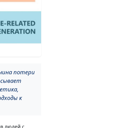
ичина потери
исывает
нетика,
одходы к
в людей с