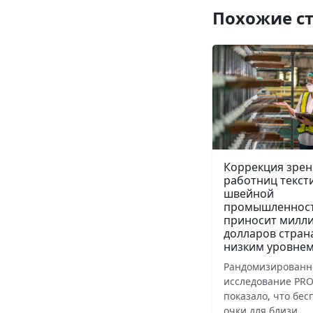
Похожие с
Коррекция зрен
работниц текст
швейной
промышленнос
приносит милл
долларов стран
низким уровнем
Рандомизированн
исследование PRO
показало, что бе
очки для близи