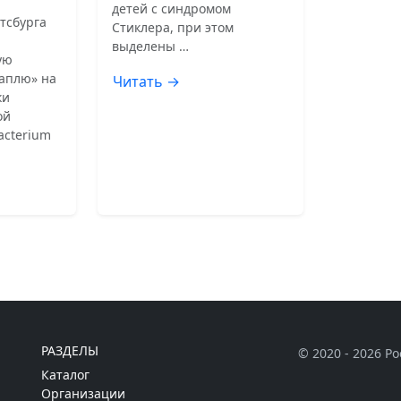
детей с синдромом
тсбурга
Стиклера, при этом
выделены …
ую
аплю» на
Читать →
ки
ой
acterium
РАЗДЕЛЫ
© 2020 - 2026 Р
Каталог
Организации