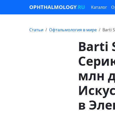
OPHTHALMOLOGY
.RU
Каталог
О
Статьи
Офтальмология в мире
Barti
Barti
Серию
млн д
Искус
в Эл