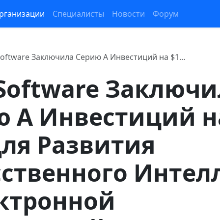
рганизации
Специалисты
Новости
Форум
 Software Заключила Серию А Инвестиций на $1…
 Software Заключ
 А Инвестиций н
ля Развития
ственного Интел
ектронной