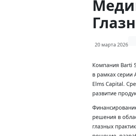
Меди
Глаз
20 марта 2026
Компания Barti 
в рамках серии
Elms Capital. С
развитие проду
Финансирование
решения в обла
глазных практи
решение, разра