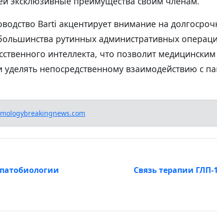
й эксклюзивные преимущества своим членам.
оводство Barti акцентирует внимание на долгосро
большинства рутинных административных операц
сственного интеллекта, что позволит медицинским
 уделять непосредственному взаимодействию с па
lmologybreakingnews.com
патобиологии
Связь терапии ГЛП