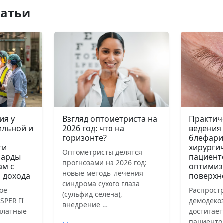
татьи
ия у
Взгляд оптометриста на
Практич
ильной и
2026 год: что на
ведения
горизонте?
блефари
ти
хирурги
Оптометристы делятся
иарды
пациент
прогнозами на 2026 год:
ам с
оптимиз
новые методы лечения
 дохода
поверхн
синдрома сухого глаза
ое
Распрост
(сульфид селена),
SPER II
демодеко
внедрение …
сплатные
достигает
пациенто