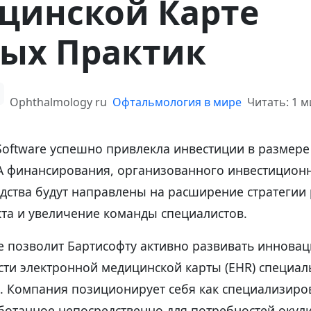
цинской Карте
ных Практик
Ophthalmology ru
Офтальмология в мире
Читать: 1 
Software успешно привлекла инвестиции в размер
 А финансирования, организованного инвестицион
редства будут направлены на расширение стратегии
кта и увеличение команды специалистов.
 позволит Бартисофту активно развивать иннова
сти электронной медицинской карты (EHR) специал
к. Компания позиционирует себя как специализир
ботанное непосредственно для потребностей окули