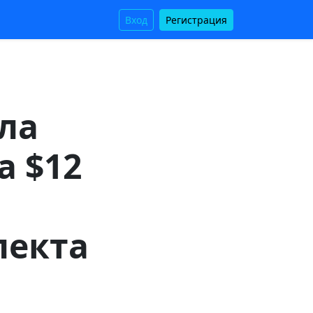
Вход
Регистрация
ила
а $12
лекта