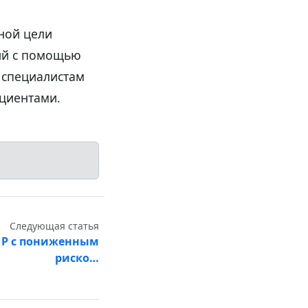
чной цели
ий с помощью
 специалистам
циентами.
Следующая статья
-1Р с пониженным
риско…