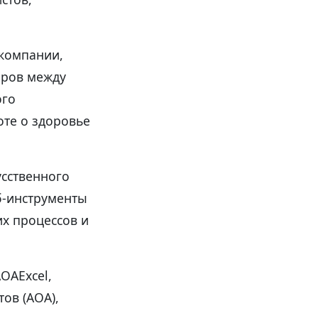
 компании,
еров между
ого
оте о здоровье
усственного
еб-инструменты
х процессов и
OAExcel,
ов (АОА),