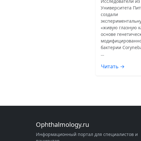
Исследователи из
Университета Пит
создали
экспериментальн
«живую глазную к
основе генетичес
модифицированн
бактерии Coryneb
…
Читать →
Ophthalmology.ru
Информационный портал для специалистов и
пациентов.