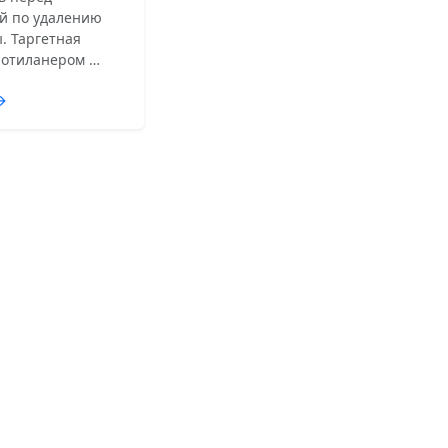
й по удалению
. Таргетная
лотиланером …
→