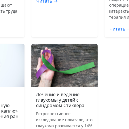
Читать →
ышают
операцие
ть труда
катаракты
терапия 
Читать 
Лечение и ведение
глаукомы у детей с
ьную
синдромом Стиклера
 каплю»
Ретроспективное
ения ран
исследование показало, что
глаукома развивается у 14%