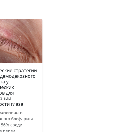
еские стратегии
 демодекозного
та у
ческих
ов для
ации
ости глаза
раненность
зного блефарита
 56% среди
в перед