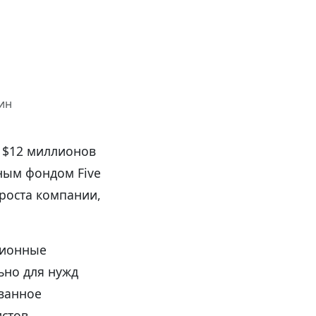
мин
е $12 миллионов
ным фондом Five
 роста компании,
ционные
ьно для нужд
ованное
стов,