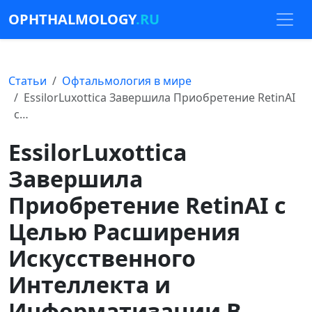
OPHTHALMOLOGY
.RU
Статьи
Офтальмология в мире
EssilorLuxottica Завершила Приобретение RetinAI
с…
EssilorLuxottica
Завершила
Приобретение RetinAI с
Целью Расширения
Искусственного
Интеллекта и
Информатизации В