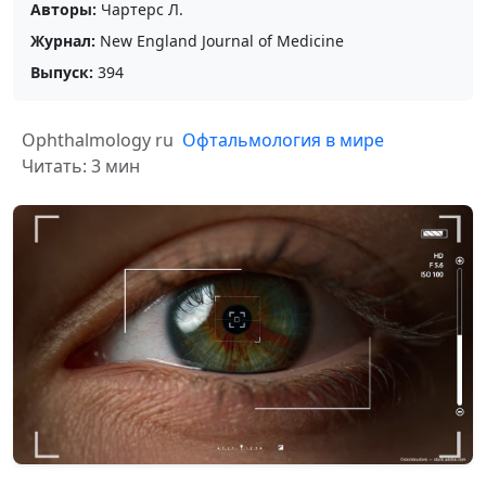
Авторы:
Чартерс Л.
Журнал:
New England Journal of Medicine
Выпуск:
394
Ophthalmology ru
Офтальмология в мире
Читать: 3 мин