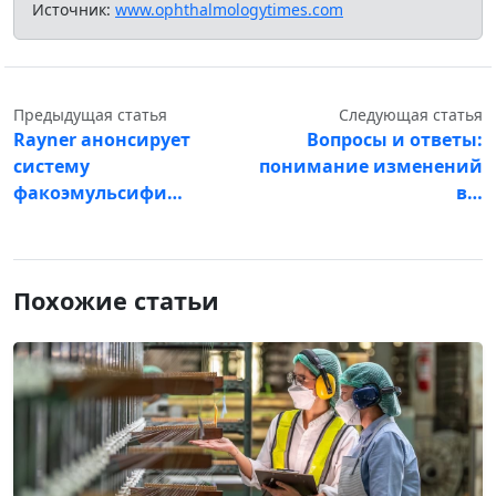
Источник:
www.ophthalmologytimes.com
Предыдущая статья
Следующая статья
Rayner анонсирует
Вопросы и ответы:
систему
понимание изменений
факоэмульсифи…
в…
Похожие статьи