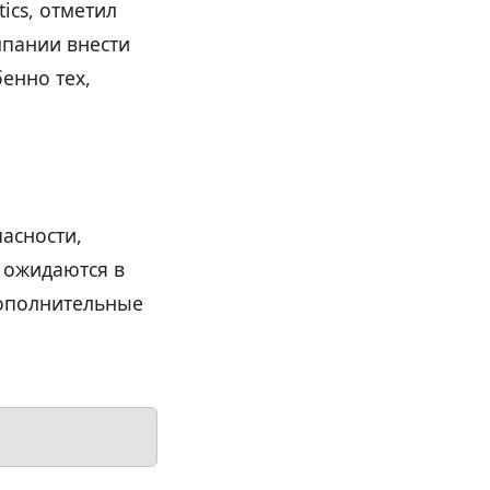
ics, отметил
мпании внести
енно тех,
асности,
 ожидаются в
дополнительные