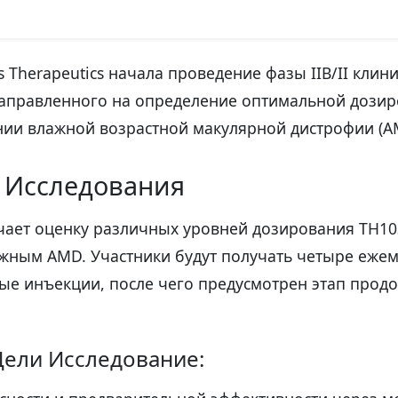
s Therapeutics начала проведение фазы IIB/II клин
направленного на определение оптимальной дозир
нии влажной возрастной макулярной дистрофии (A
 Исследования
ючает оценку различных уровней дозирования TH103
ажным AMD. Участники будут получать четыре еже
ые инъекции, после чего предусмотрен этап прод
ели Исследование: