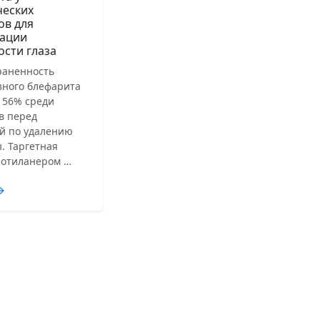
ческих
ов для
ации
ости глаза
раненность
зного блефарита
 56% среди
в перед
й по удалению
. Таргетная
лотиланером …
→