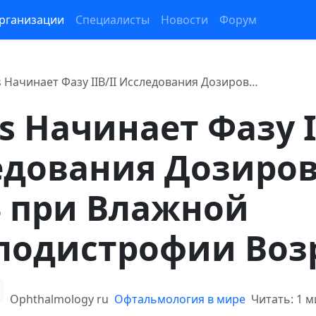
рганизации
Специалисты
Новости
Форум
is Начинает Фазу IIB/II Исследования Дозиров…
is Начинает Фазу I
едования Дозиро
3 при Влажной
лодистрофии Воз
Ophthalmology ru
Офтальмология в мире
Читать: 1 