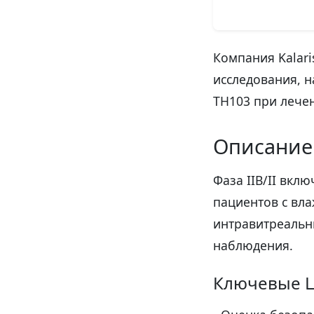
Компания Kalari
исследования, 
TH103 при лече
Описание
Фаза IIB/II вкл
пациентов с вл
интравитреальн
наблюдения.
Ключевые Ц