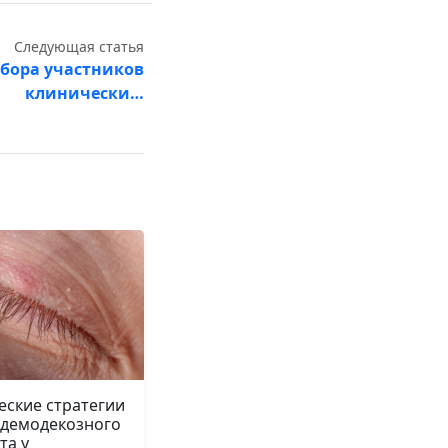
Следующая статья
бора участников
клинически…
еские стратегии
 демодекозного
та у