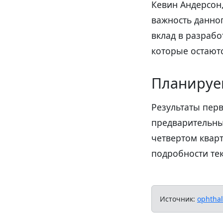
Кевин Андерсон,
важность данно
вклад в разрабо
которые остают
Планируе
Результаты пер
предварительны
четвертом квар
подробности тек
Источник:
ophtha