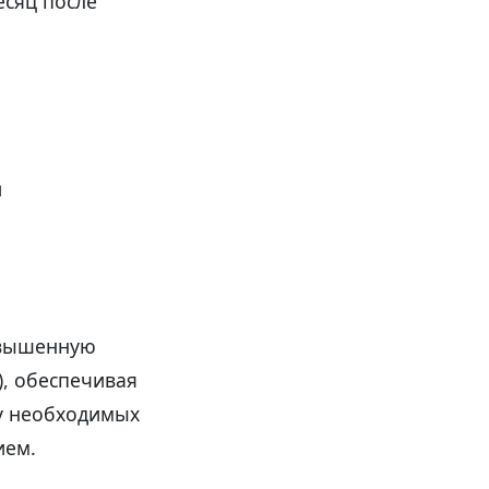
есяц после
и
овышенную
), обеспечивая
ту необходимых
ием.