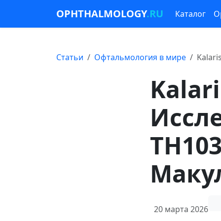
OPHTHALMOLOGY
.RU
Каталог
О
Статьи
Офтальмология в мире
Kalar
Kalar
Иссл
TH10
Маку
20 марта 2026