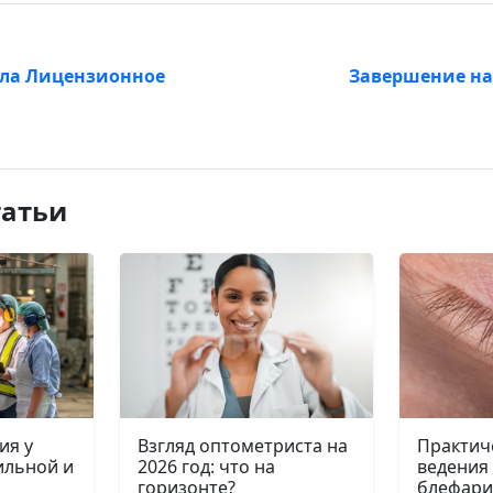
ла Лицензионное
Завершение на
татьи
ия у
Взгляд оптометриста на
Практич
ильной и
2026 год: что на
ведения
горизонте?
блефари