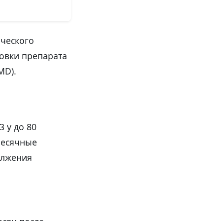
ического
овки препарата
MD).
 у до 80
месячные
олжения