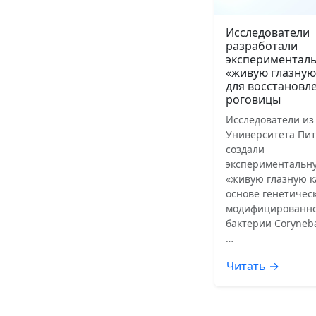
Исследователи
разработали
экспериментал
«живую глазную
для восстановл
роговицы
Исследователи из
Университета Пит
создали
экспериментальн
«живую глазную к
основе генетичес
модифицированн
бактерии Coryneb
…
Читать →