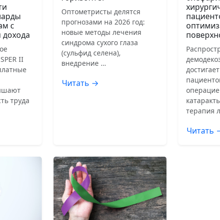
ти
хирурги
Оптометристы делятся
иарды
пациент
прогнозами на 2026 год:
ам с
оптимиз
новые методы лечения
 дохода
поверхн
синдрома сухого глаза
ое
Распрост
(сульфид селена),
SPER II
демодеко
внедрение …
сплатные
достигает
пациенто
Читать →
ышают
операцие
ть труда
катаракты
терапия 
Читать 