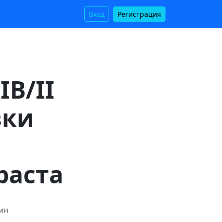
Вход
Регистрация
IB/II
вки
раста
мин