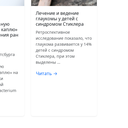
Лечение и ведение
глаукомы у детей с
ьную
синдромом Стиклера
 каплю»
Ретроспективное
ения ран
исследование показало, что
глаукома развивается у 14%
детей с синдромом
тсбурга
Стиклера, при этом
выделены …
ую
аплю» на
Читать →
ки
ой
acterium