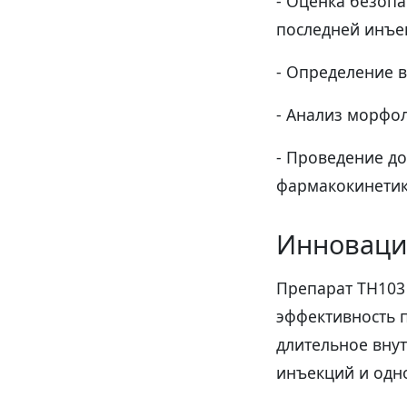
- Оценка безопа
последней инъе
- Определение в
- Анализ морфол
- Проведение д
фармакокинетик
Инноваци
Препарат TH103
эффективность п
длительное внут
инъекций и одн