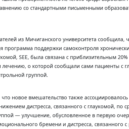
равнению со стандартными письменными образов
ателей из Мичиганского университета сообщила, ч
я программа поддержки самоконтроля хронически
аукомой, SEE, была связана с приблизительным 20
 лечению, о которой сообщали сами пациенты с г
нтрольной группой.
 что новое вмешательство также ассоциировалось
ижением дистресса, связанного с глаукомой, по с
уппой — улучшение, обусловленное в первую оче
моционального бремени и дистресса, связанного 