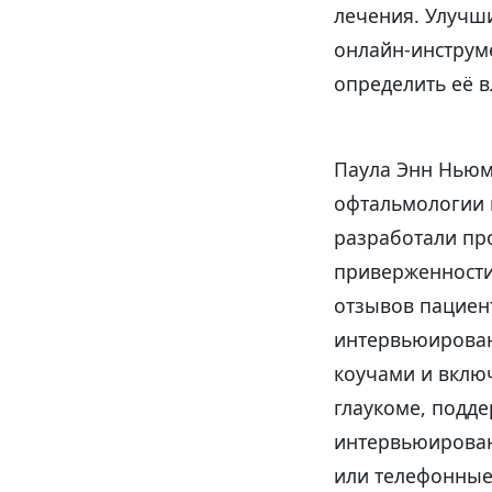
лечения. Улучш
онлайн-инструм
определить её в
Паула Энн Ньюма
офтальмологии и
разработали пр
приверженности
отзывов пациент
интервьюирова
коучами и вклю
глаукоме, подд
интервьюирован
или телефонные