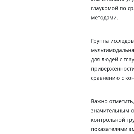
глаукомой по с
методами.
Группа исследов
мультимодальна
для людей с гл
приверженности
сравнению с ко
Важно отметить,
значительным сн
контрольной гр
показателями э