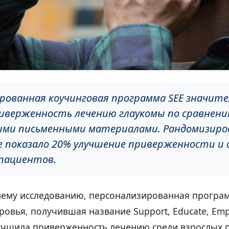
рованная коучинговая программа SEE значите
иверженность лечению глаукомы по сравнени
ми письменными материалами. Рандомизиро
е показало 20% улучшение приверженности и
 пациентов.
нему исследованию, персонализированная програм
овья, получившая название Support, Educate, Emp
учшила приверженность лечению среди взрослых п