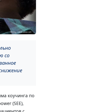
льно
ю со
ванное
 снижение
ма коучинга по
ower (SEE),
ациентов с