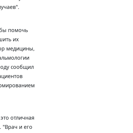
учаев".
обы помочь
шить их
ор медицины,
альмологии
году сообщил
ациентов
ормированием
 это отличная
 "Врач и его