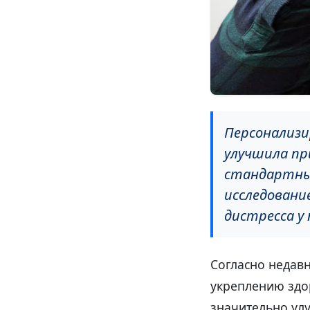
Персонализи
улучшила пр
стандартны
исследовани
дистресса у
Согласно недав
укреплению здор
значительно ул