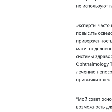
не используют г
Эксперты часто
повысить осведо
приверженность
магистр делово
системы здравоо
Ophthalmology 
лечению непоср
привычки к леч
"Мой совет осно
возможность для