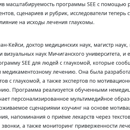
ив масштабируемость программы SEE с помощью р
ентов, сценариев и рубрик, исследователи тепер
лияние на исходы лечения глаукомы.
н-Кейси, доктор медицинских наук, магистр наук,
 визуальных наук Мичиганского университета, и е
ограмму SEE для людей с глаукомой, которые сооб
 медикаментозному лечению. Она была разработа
ов с глаукомой, а также экспертов по мотивацион
нию. Программа реализуется обученными немеди
чает персонализированное мультимедийное образ
ерживаемое сценариями коучинг на основе мотив
ия, напоминания о приёме лекарств через текст
 звонки, а также мониторинг приверженности леч