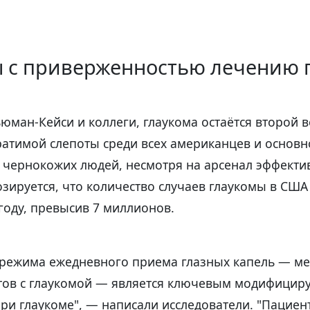
 с приверженностью лечению 
юман-Кейси и коллеги, глаукома остаётся второй 
атимой слепоты среди всех американцев и основ
у чернокожих людей, несмотря на арсенал эффект
зируется, что количество случаев глаукомы в США
 году, превысив 7 миллионов.
режима ежедневного приема глазных капель — ме
тов с глаукомой — является ключевым модифици
ри глаукоме", — написали исследователи. "Пациен