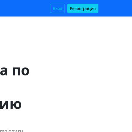
Вход
Регистрация
а по
нию
mology ru