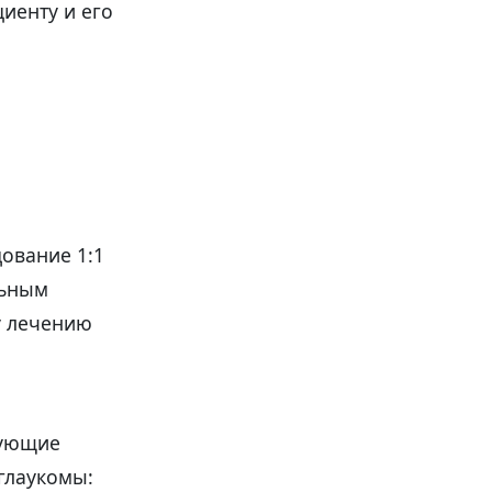
иенту и его
ование 1:1
льным
у лечению
дующие
глаукомы: