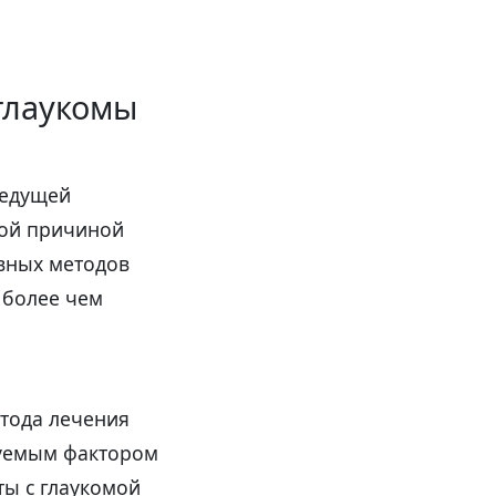
глаукомы
ведущей
ной причиной
ивных методов
 более чем
тода лечения
руемым фактором
ты с глаукомой