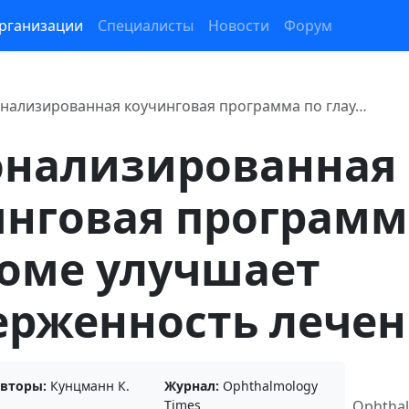
рганизации
Специалисты
Новости
Форум
нализированная коучинговая программа по глау…
онализированная
инговая программ
коме улучшает
ерженность лече
вторы:
Кунцманн К.
Журнал:
Ophthalmology
Times
Ophthal