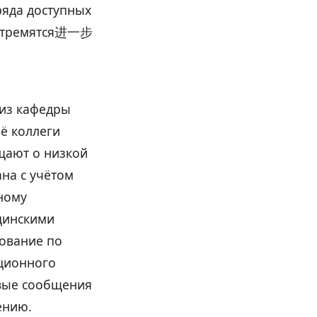
яда доступных
ь стремятся进一步
 из кафедры
ё коллеги
щают о низкой
на с учётом
ному
цинскими
ование по
ационного
овые сообщения
ению.