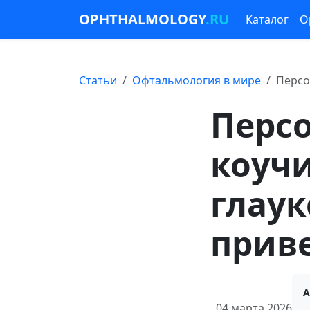
OPHTHALMOLOGY
.RU
Каталог
О
Статьи
Офтальмология в мире
Персо
Перс
коуч
глау
прив
А
04 марта 2026