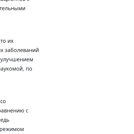
ательными
то их
х заболеваний
% улучшением
лаукомой, по
 со
равнению с
редь
с режимом