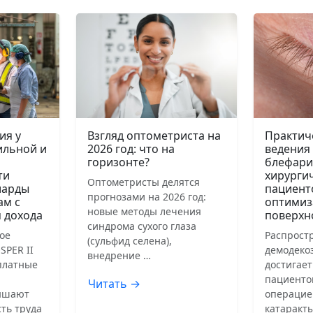
ия у
Взгляд оптометриста на
Практич
ильной и
2026 год: что на
ведения
горизонте?
блефари
ти
хирурги
Оптометристы делятся
иарды
пациент
прогнозами на 2026 год:
ам с
оптимиз
новые методы лечения
 дохода
поверхн
синдрома сухого глаза
ое
Распрост
(сульфид селена),
SPER II
демодеко
внедрение …
сплатные
достигает
пациенто
Читать →
ышают
операцие
ть труда
катаракты