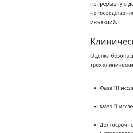
непрерывную до
непосредственн
инъекций.
Клиничес
Оценка безопасн
трех клинически
Фаза III ис
Фаза II исс
Долгосрочно