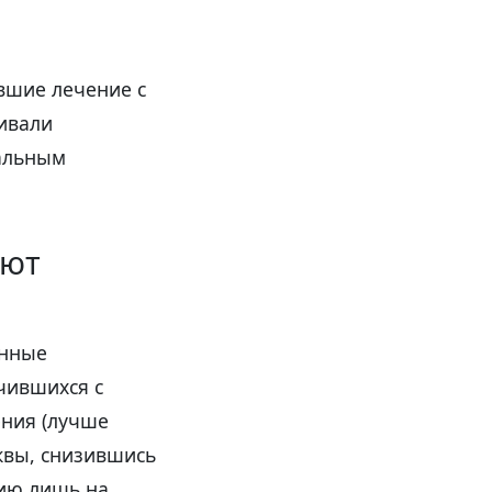
вшие лечение с
ивали
альным
ают
анные
чившихся с
ения (лучше
уквы, снизившись
нию лишь на