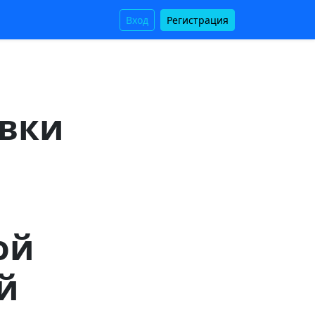
Вход
Регистрация
овки
ой
й