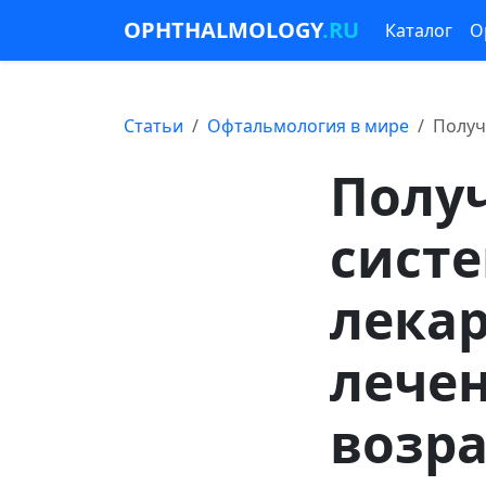
OPHTHALMOLOGY
.RU
Каталог
О
Статьи
Офтальмология в мире
Получ
Полу
сист
лекар
лече
возр