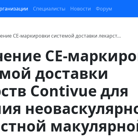
рганизации
Специалисты
Новости
Форум
ение CE-маркировки системой доставки лекарст…
чение CE-маркир
емой доставки
ств Contivue для
ния неоваскулярн
астной макулярно