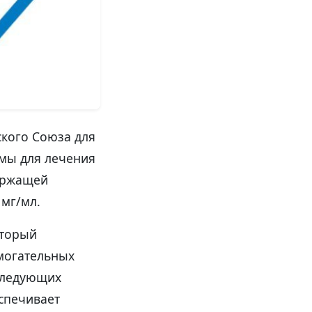
кого Союза для
рмы для лечения
ержащей
мг/мл.
оторый
омогательных
оследующих
спечивает