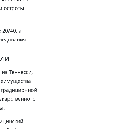
м остроты
20/40, а
ледования.
нии
 из Теннесси,
реимущества
с традиционной
екарственного
ы.
дицинский