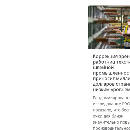
Коррекция зрен
работниц текст
швейной
промышленнос
приносит милл
долларов стран
низким уровнем
Рандомизированн
исследование PRO
показало, что бе
очки для близи
значительно пов
производительнос