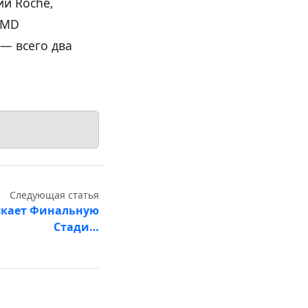
ии Roche,
AMD
— всего два
Следующая статья
ускает Финальную
Стади…