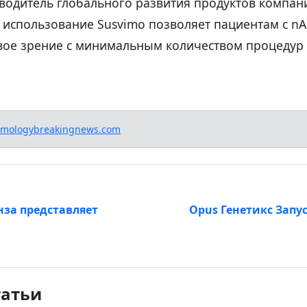
водитель глобального развития продуктов компан
о использование Susvimo позволяет пациентам с n
вое зрение с минимальным количеством процедур 
lmologybreakingnews.com
за представляет
Opus Генетикс Зап
татьи