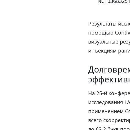
NCT03683251
Результаты иссл
помощью Contiv
визуальные рез
инъекциям рани
Долговре
эффективн
На 25-й конфер
исследования L
применением Con
всего скорректи
до 63,2 букв по