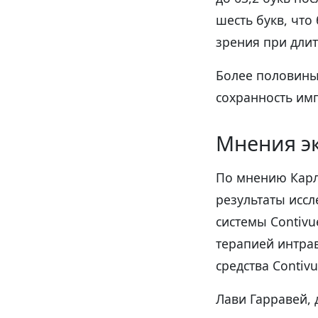
шесть букв, чт
зрения при дли
Более половины
сохранность имп
Мнения э
По мнению Карла
результаты исс
системы Contivu
терапией интра
средства Contiv
Лави Гарравей,