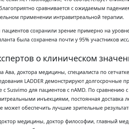
о благоприятно сравнивается с ожидаемым падение
тельном применении интравитреальной терапии.
 пациентов сохранили зрение примерно на уровне 
ланта была сохранена почти у 95% участников исс
кспертов о клиническом значе
 Ава, доктора медицины, специалиста по сетчатке
ледования LADDER демонстрируют долгосрочные п
e с Susvimo для пациентов с nAMD. По сравнению 
витреальными инъекциями, постоянная доставка л
ue может обеспечить лучшие зрительные результат
 доктор медицины, доктор философии, главный ме