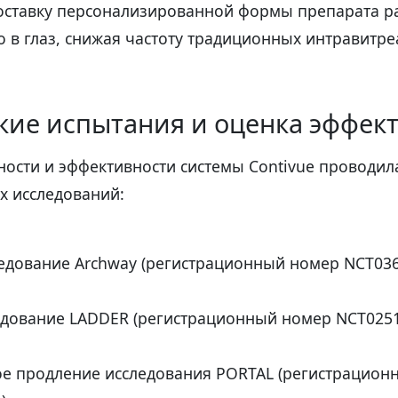
ставку персонализированной формы препарата р
о в глаз, снижая частоту традиционных интравитр
кие испытания и оценка эффек
ости и эффективности системы Contivue проводил
х исследований:
следование Archway (регистрационный номер NCT03
ледование LADDER (регистрационный номер NCT025
е продление исследования PORTAL (регистрацион