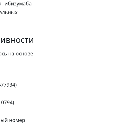
анибизумаба
еальных
тивности
ась на основе
677934)
10794)
ный номер