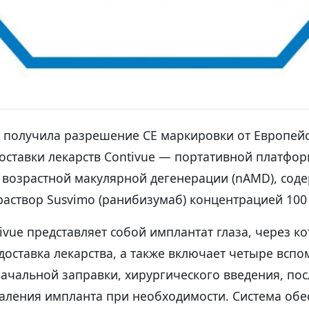
 получила разрешение CE маркировки от Европейс
оставки лекарств Contivue — портативной платфо
 возрастной макулярной дегенерации (nAMD), сод
аствор Susvimo (ранибизумаб) концентрацией 100 
vue представляет собой имплантат глаза, через к
доставка лекарства, а также включает четыре всп
начальной заправки, хирургического введения, п
даления импланта при необходимости. Система обе