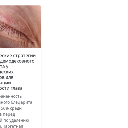
еские стратегии
 демодекозного
та у
ческих
ов для
ации
ости глаза
раненность
зного блефарита
 56% среди
в перед
й по удалению
. Таргетная