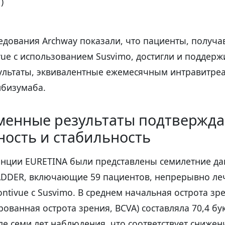
)
едования Archway показали, что пациенты, получа
ue с использованием Susvimo, достигли и поддерж
ультаты, эквивалентные ежемесячным интравитре
бизумаба.
менные результаты подтвержд
ость и стабильность
енции EURETINA были представлены семилетние д
ADDER, включающие 59 пациентов, непрерывно ле
tivue с Susvimo. В среднем начальная острота зр
рованная острота зрения, BCVA) составляла 70,4 б
сле семи лет наблюдения, что соответствует сниже