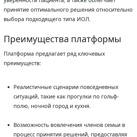
принятие оптимального решения относительно
выбора подходящего типа ИОЛ.
Преимущества платформы
Платформа предлагает ряд ключевых
преимуществ:
Реалистичные сценарии повседневных
ситуаций, такие как прогулки по гольф-
полю, ночной город и кухня.
Возможность вовлечения членов семьи в
процесс принятия решений, предоставляя