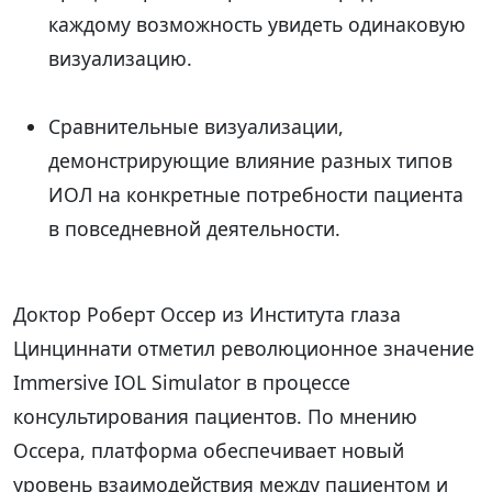
каждому возможность увидеть одинаковую
визуализацию.
Сравнительные визуализации,
демонстрирующие влияние разных типов
ИОЛ на конкретные потребности пациента
в повседневной деятельности.
Доктор Роберт Оссер из Института глаза
Цинциннати отметил революционное значение
Immersive IOL Simulator в процессе
консультирования пациентов. По мнению
Оссера, платформа обеспечивает новый
уровень взаимодействия между пациентом и