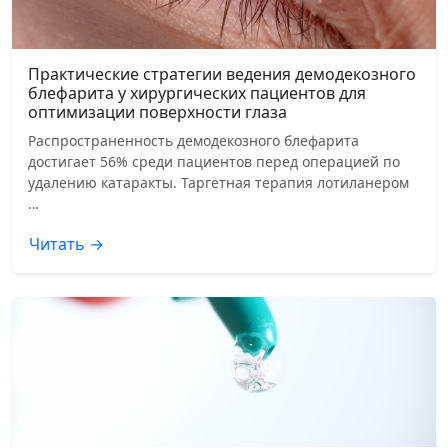
Практические стратегии ведения демодекозного
блефарита у хирургических пациентов для
оптимизации поверхности глаза
Распространенность демодекозного блефарита
достигает 56% среди пациентов перед операцией по
удалению катаракты. Таргетная терапия лотиланером
…
Читать →