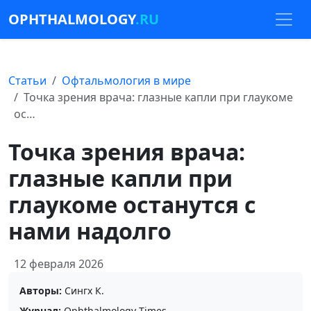
OPHTHALMOLOGY
.RU
Статьи
Офтальмология в мире
Точка зрения врача: глазные капли при глаукоме
ос…
Точка зрения врача:
глазные капли при
глаукоме останутся с
нами надолго
12 февраля 2026
Авторы:
Сингх К.
Журнал:
Ophthalmology Times