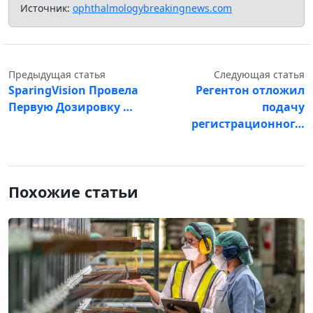
Источник:
ophthalmologybreakingnews.com
Предыдущая статья
Следующая статья
SparingVision Провела
Регентон отложил
Первую Дозировку …
подачу
регистрационног…
Похожие статьи