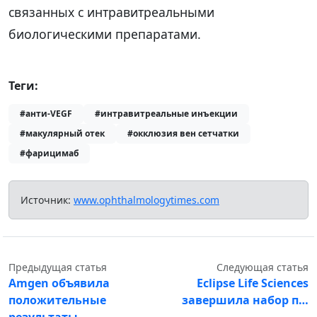
связанных с интравитреальными
биологическими препаратами.
Теги:
#анти-VEGF
#интравитреальные инъекции
#макулярный отек
#окклюзия вен сетчатки
#фарицимаб
Источник:
www.ophthalmologytimes.com
Предыдущая статья
Следующая статья
Amgen объявила
Eclipse Life Sciences
положительные
завершила набор п…
результаты…