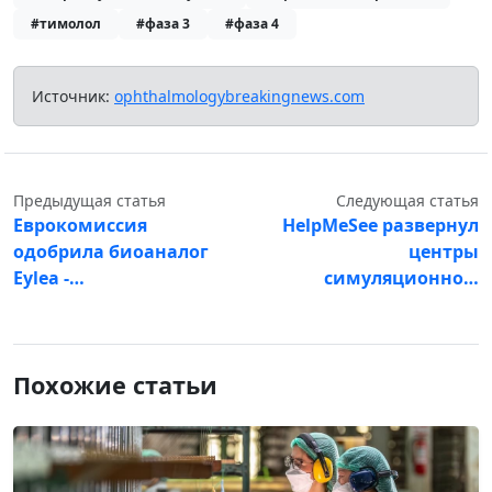
#тимолол
#фаза 3
#фаза 4
Источник:
ophthalmologybreakingnews.com
Предыдущая статья
Следующая статья
Еврокомиссия
HelpMeSee развернул
одобрила биоаналог
центры
Eylea -…
симуляционно…
Похожие статьи