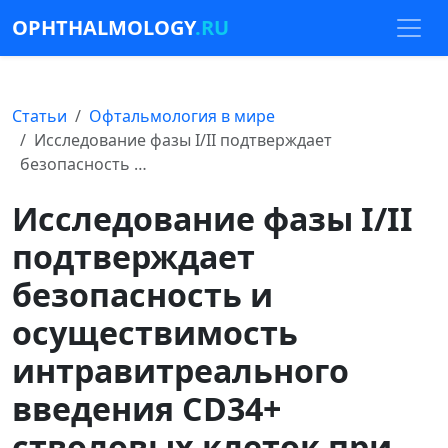
OPHTHALMOLOGY
.RU
Статьи
Офтальмология в мире
Исследование фазы I/II подтверждает
безопасность …
Исследование фазы I/II
подтверждает
безопасность и
осуществимость
интравитреального
введения CD34+
стволовых клеток при