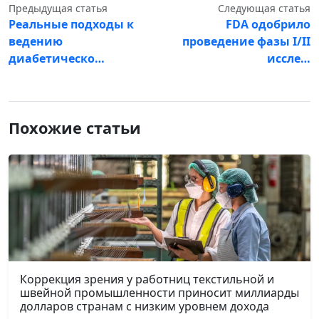
Предыдущая статья
Следующая статья
Реальные подходы к
FDA одобрило
ведению
проведение фазы I/II
диабетическо…
иссле…
Похожие статьи
Коррекция зрения у работниц текстильной и
швейной промышленности приносит миллиарды
долларов странам с низким уровнем дохода