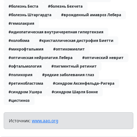
#болезнь Беста
#болезнь Бехчета
#болезнь Штаргардта
#врожденный амавроз Лебера
#гемолакрия
#идиопатическая внутричерепная гипертензия
#колобома
#кристаллическая дистрофия Биетти
#микрофтальмия
#оптикомиелит
#оптическая нейропатия Лебера
#оптический неврит
#офтальмология
#пигментный ретинит
#поликория
#редкие заболевания глаз
#ретинобластома
#синдром Аксенфельда–Ригера
#синдром Ушера
#синдром Шарля Бонне
#цистиноз
Источник:
www.aao.org