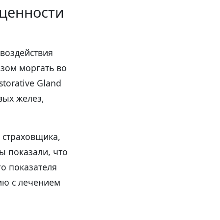
 ценности
 воздействия
зом моргать во
torative Gland
вых желез,
 страховщика,
ы показали, что
о показателя
ию с лечением