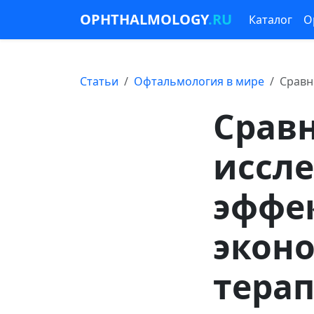
OPHTHALMOLOGY
.RU
Каталог
О
Статьи
Офтальмология в мире
Сравн
Срав
иссл
эффе
экон
терап