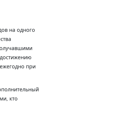
дов на одного
ества
 получавшими
к достижению
 ежегодно при
дополнительный
ми, кто