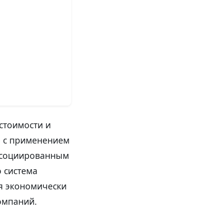
стоимости и
e с применением
ассоциированным
 система
ся экономически
омпаний.