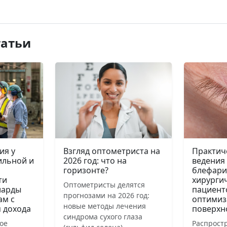
татьи
ия у
Взгляд оптометриста на
Практич
ильной и
2026 год: что на
ведения
горизонте?
блефари
ти
хирурги
Оптометристы делятся
иарды
пациент
прогнозами на 2026 год:
ам с
оптимиз
новые методы лечения
 дохода
поверхн
синдрома сухого глаза
ое
Распрост