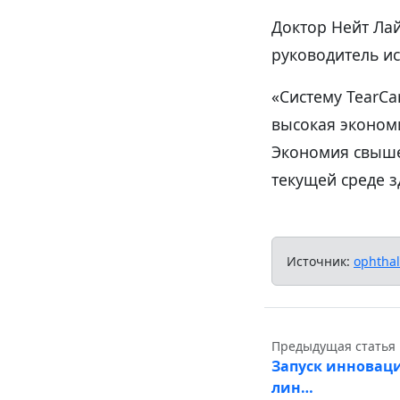
Доктор Нейт Ла
руководитель и
«Систему TearCa
высокая эконом
Экономия свыше
текущей среде 
Источник:
ophtha
Предыдущая статья
Запуск инновац
лин…