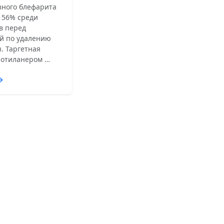
зного блефарита
 56% среди
в перед
й по удалению
. Таргетная
лотиланером …
→