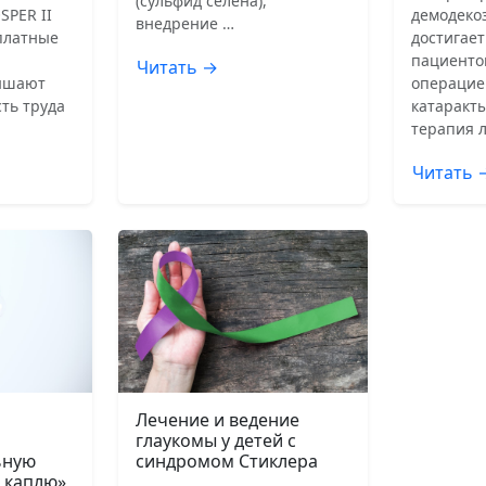
(сульфид селена),
SPER II
демодеко
внедрение …
сплатные
достигает
пациенто
Читать →
ышают
операцие
ть труда
катаракты
терапия 
Читать 
Лечение и ведение
глаукомы у детей с
ьную
синдромом Стиклера
 каплю»