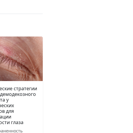
еские стратегии
 демодекозного
та у
ческих
ов для
ации
ости глаза
раненность