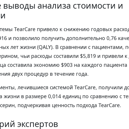
 выводы анализа стоимости и
ти
темы TearCare привело к снижению годовых расхо
916 и позволило получить дополнительно 0,76 кач
ных лет жизни (QALY). В сравнении с пациентами,
рином, чьи расходы составили $5,819 и привели 
ица составила экономию $903 на каждого пациента
ния двух процедур в течение года.
циенты, лечившиеся системой TearCare, получили 
а жизни в размере 0,014 единиц по сравнению с те
ерин, подчеркивая ценность подхода TearCare.
рий экспертов