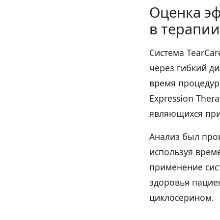
Оценка э
в терапии
Система TearCar
через гибкий д
время процедуры
Expression The
являющихся при
Анализ был про
используя време
применение сис
здоровья пацие
циклосерином.