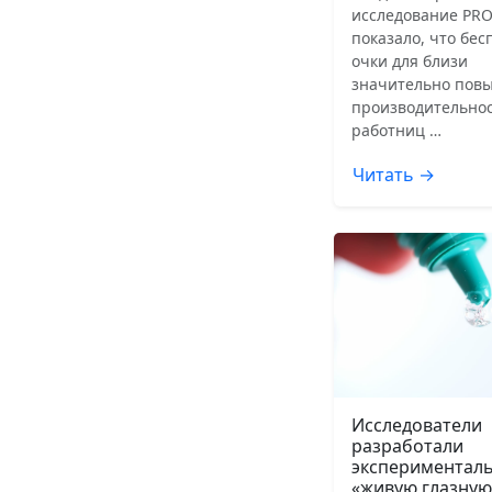
исследование PRO
показало, что бе
очки для близи
значительно пов
производительнос
работниц …
Читать →
Исследователи
разработали
экспериментал
«живую глазную