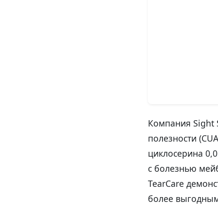
Компания Sight 
полезности (CU
циклосерина 0,0
с болезнью мейб
TearCare демонс
более выгодным