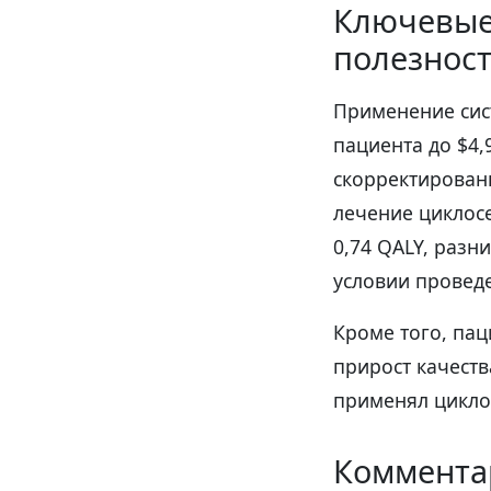
Ключевые
полезнос
Применение сис
пациента до $4,
скорректирован
лечение циклосе
0,74 QALY, разн
условии проведе
Кроме того, па
прирост качеств
применял циклос
Коммента