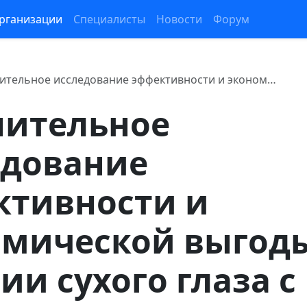
рганизации
Специалисты
Новости
Форум
ительное исследование эффективности и эконом…
нительное
едование
ктивности и
омической выгод
ии сухого глаза с