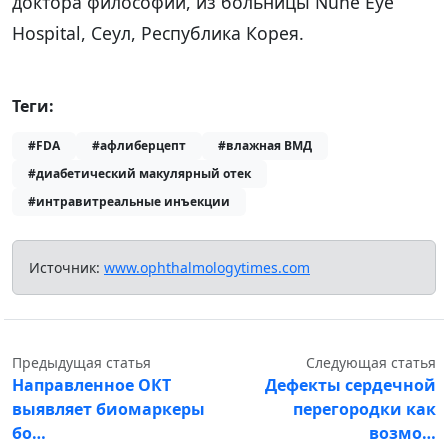
доктора философии, из больницы Nune Eye
Hospital, Сеул, Республика Корея.
Теги:
#FDA
#афлиберцепт
#влажная ВМД
#диабетический макулярный отек
#интравитреальные инъекции
Источник:
www.ophthalmologytimes.com
Предыдущая статья
Следующая статья
Направленное ОКТ
Дефекты сердечной
выявляет биомаркеры
перегородки как
бо…
возмо…