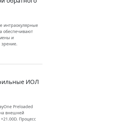
ой обратного
вые интраокулярные
ва обеспечивают
мены и
 зрение.
офильные ИОЛ
ayOne Preloaded
: на внешней
 +21.00D. Процесс