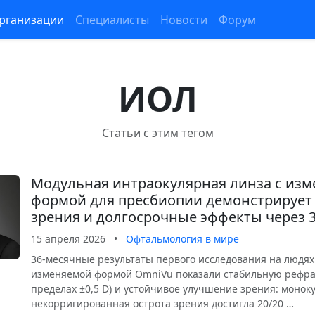
рганизации
Специалисты
Новости
Форум
ИОЛ
Статьи с этим тегом
Модульная интраокулярная линза с из
формой для пресбиопии демонстрирует
зрения и долгосрочные эффекты через 
15 апреля 2026
•
Офтальмология в мире
36-месячные результаты первого исследования на людя
изменяемой формой OmniVu показали стабильную рефра
пределах ±0,5 D) и устойчивое улучшение зрения: монок
некорригированная острота зрения достигла 20/20 …