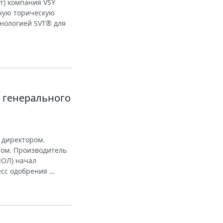
т) компания VSY
ную торическую
хнологией SVT® для
т генерального
 директором.
ром. Производитель
ИОЛ) начал
есс одобрения …