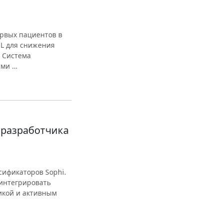
рвых пациентов в
OL для снижения
. Система
ыми …
 разработчика
сификаторов Sophi.
 интегрировать
икой и активным