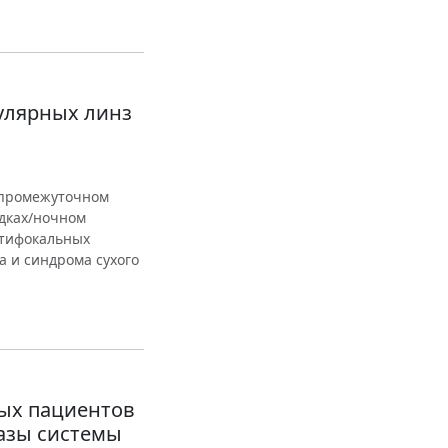
улярных линз
/промежуточном
здках/ночном
ьтифокальных
 и синдрома сухого
вых пациентов
фазы системы