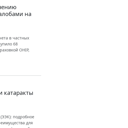
ечению
алобами на
ета в частных
тупило 68
раховкой OHIP,
и катаракты
 (ЭЭК): подробное
реимущества для