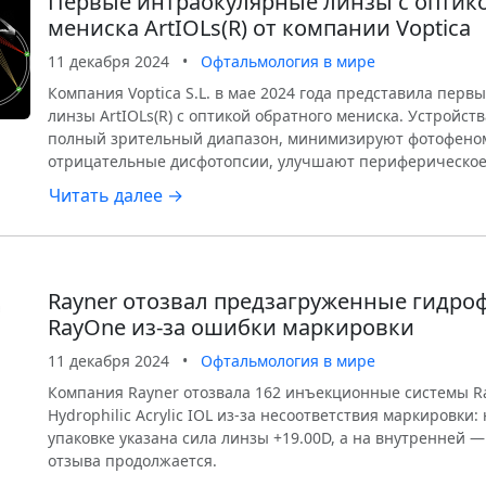
Первые интраокулярные линзы с оптик
мениска ArtIOLs(R) от компании Voptica
11 декабря 2024
•
Офтальмология в мире
Компания Voptica S.L. в мае 2024 года представила пер
линзы ArtIOLs(R) с оптикой обратного мениска. Устройст
полный зрительный диапазон, минимизируют фотофено
отрицательные дисфотопсии, улучшают периферическое
Читать далее →
Rayner отозвал предзагруженные гидр
RayOne из-за ошибки маркировки
11 декабря 2024
•
Офтальмология в мире
Компания Rayner отозвала 162 инъекционные системы R
Hydrophilic Acrylic IOL из-за несоответствия маркировки
упаковке указана сила линзы +19.00D, а на внутренней —
отзыва продолжается.