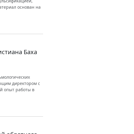
мульсификацией,
атериал основан на
истиана Баха
льмологических
ющим директором с
ий опыт работы в