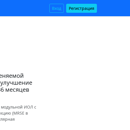
Вход
Регистрация
меняемой
 улучшение
36 месяцев
х модульной ИОЛ с
кцию (MRSE в
улярная