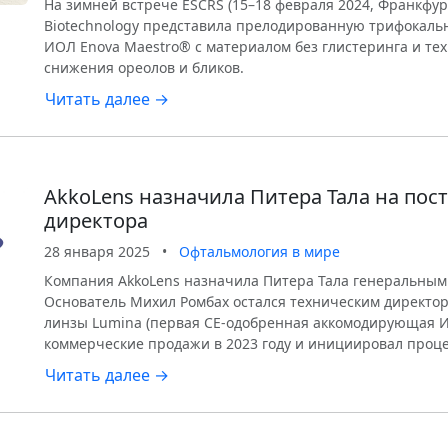
На зимней встрече ESCRS (15–18 февраля 2024, Франкфур
Biotechnology представила прелодированную трифокаль
ИОЛ Enova Maestro® с материалом без глистеринга и те
снижения ореолов и бликов.
Читать далее →
AkkoLens назначила Питера Тала на пос
директора
28 января 2025
•
Офтальмология в мире
Компания AkkoLens назначила Питера Тала генеральным
Основатель Михил Ромбах остался техническим директо
линзы Lumina (первая CE-одобренная аккомодирующая 
коммерческие продажи в 2023 году и инициировал проц
Читать далее →